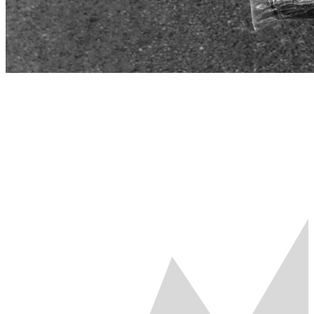
Start
›
Dystanse
Dystanse
MINI, ŚREDNI, ULTRA, SZTAFETA, RODZINA - sprawdź
szczegóły, limity czasowe i wymagania każdego dystansu.