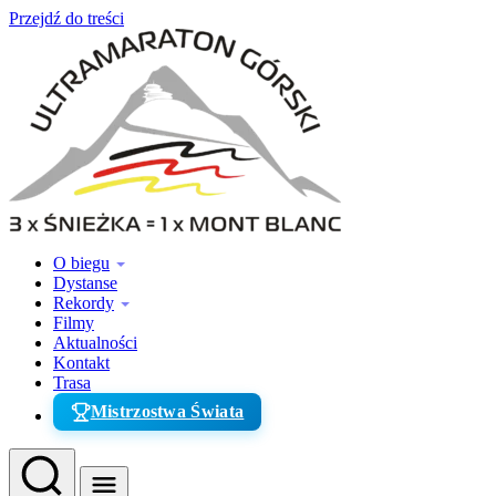
Przejdź do treści
O biegu
Dystanse
Rekordy
Filmy
Aktualności
Kontakt
Trasa
Mistrzostwa Świata