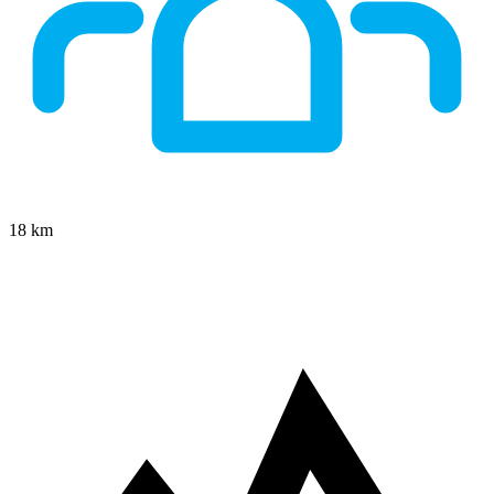
18
km