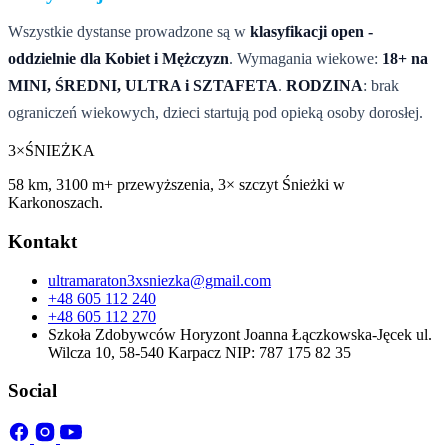
Wszystkie dystanse prowadzone są w
klasyfikacji open -
oddzielnie dla Kobiet i Mężczyzn
. Wymagania wiekowe:
18+ na
MINI, ŚREDNI, ULTRA i SZTAFETA
.
RODZINA
: brak
ograniczeń wiekowych, dzieci startują pod opieką osoby dorosłej.
3×
ŚNIEŻKA
58 km, 3100 m+ przewyższenia, 3× szczyt Śnieżki w
Karkonoszach.
Kontakt
ultramaraton3xsniezka@gmail.com
+48 605 112 240
+48 605 112 270
Szkoła Zdobywców Horyzont Joanna Łączkowska-Jęcek ul.
Wilcza 10, 58-540 Karpacz NIP: 787 175 82 35
Social