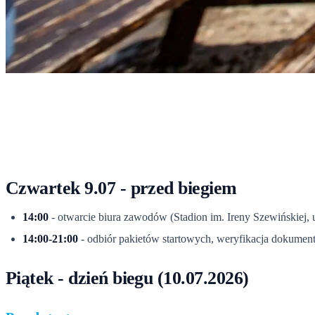
Start
›
Dla uczestników
›
Program zawodów
Program zawodów
Pełen harmonogram dnia biegu - od weryfikacji rano, przez start o 9
Czwartek 9.07 - przed biegiem
14:00
- otwarcie biura zawodów (Stadion im. Ireny Szewińskiej, 
14:00-21:00
- odbiór pakietów startowych, weryfikacja dokume
Piątek - dzień biegu (10.07.2026)