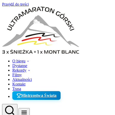
Przejdź do treści
O biegu
Dystanse
Rekordy
Filmy
Aktualności
Kontakt
Trasa
Mistrzostwa Świata