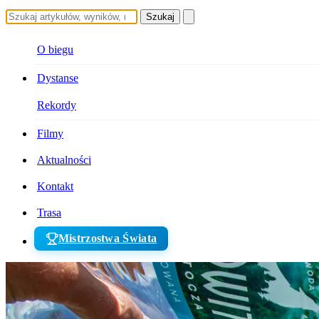
Szukaj
O biegu
Dystanse
Rekordy
Filmy
Aktualności
Kontakt
Trasa
Mistrzostwa Świata