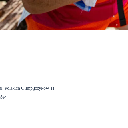
:00, po ceremonię wręczenia nagród.
ul. Polskich Olimpijczyków 1)
ntów