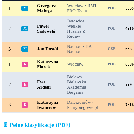
Grzegorz
Wrocław · RMT
1
M
POL
5:55
Małyga
PRO Team
Janowice
Paweł
Wielkie ·
2
M
POL
6:10
Sadowski
Husaria Z
Rudaw
Náchod · BK
3
Jan Dostál
M
CZE
6:31
Nachod
Katarzyna
1
Wrocław
K
POL
6:36
Florek
Bielawa ·
Ewa
Bielawska
2
K
POL
7:01
Ardelli
Akademia
Biegania
Katarzyna
Dzierżoniów ·
3
K
POL
7:16
Iwańciów
Planybiegowe.pl
📄 Pełne klasyfikacje (PDF)