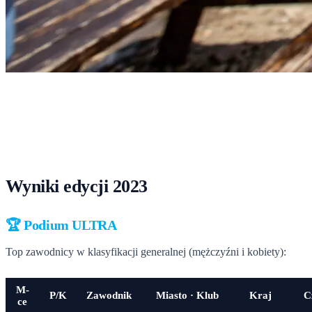
Start
›
Rekordy
›
Wyniki 2023
Wyniki 2023
Tabele podium i pełne klasyfikacje PDF z edycji 2023.
Wyniki edycji 2023
🏆 Podium ULTRA
Top zawodnicy w klasyfikacji generalnej (mężczyźni i kobiety):
M-
P/K
Zawodnik
Miasto · Klub
Kraj
C
ce