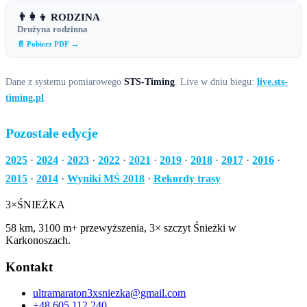
👨‍👩‍👦 RODZINA
Drużyna rodzinna
📄 Pobierz PDF →
Dane z systemu pomiarowego
STS-Timing
. Live w dniu biegu:
live.sts-
timing.pl
.
Pozostałe edycje
2025
·
2024
·
2023
·
2022
·
2021
·
2019
·
2018
·
2017
·
2016
·
2015
·
2014
·
Wyniki MŚ 2018
·
Rekordy trasy
3×
ŚNIEŻKA
58 km, 3100 m+ przewyższenia, 3× szczyt Śnieżki w
Karkonoszach.
Kontakt
ultramaraton3xsniezka@gmail.com
+48 605 112 240