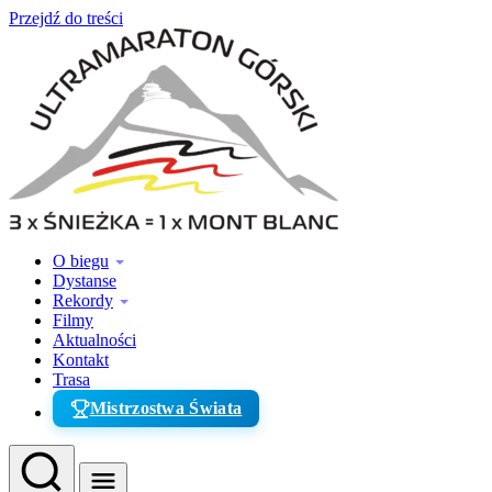
Przejdź do treści
O biegu
Dystanse
Rekordy
Filmy
Aktualności
Kontakt
Trasa
Mistrzostwa Świata