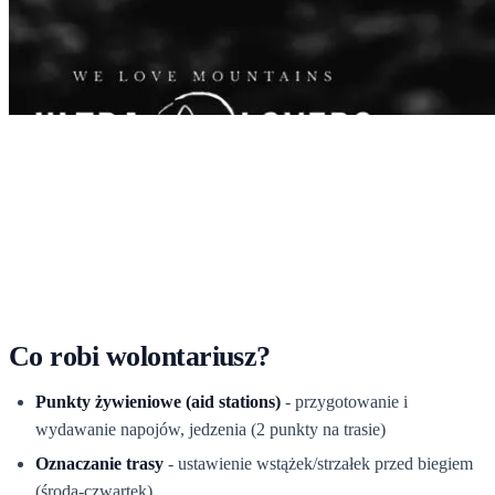
Start
›
Dla uczestników
›
Wolontariusze - dołącz do ekipy
Wolontariusze - dołącz do
ekipy
Dołącz do ekipy wolontariuszy - bez Was ten bieg by się nie odbył.
Sprawdź jak się zgłosić.
Co robi wolontariusz?
Punkty żywieniowe (aid stations)
- przygotowanie i
wydawanie napojów, jedzenia (2 punkty na trasie)
Oznaczanie trasy
- ustawienie wstążek/strzałek przed biegiem
(środa-czwartek)