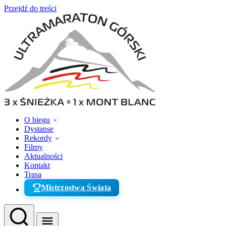
Przejdź do treści
O biegu
Dystanse
Rekordy
Filmy
Aktualności
Kontakt
Trasa
Mistrzostwa Świata