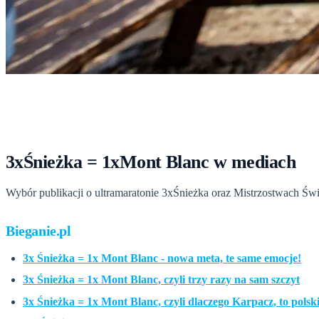
Start
›
Media o nas
Media o nas
3xŚnieżka = 1xMont Blanc w mediach
Wybór publikacji o ultramaratonie 3xŚnieżka oraz Mistrzostwach Świ
Bieganie.pl
3x Śnieżka = 1x Mont Blanc - nowa meta, te same emocje!
3x Śnieżka = 1x Mont Blanc, czyli trzy razy na sam szczyt
3x Śnieżka = 1x Mont Blanc, czyli dlaczego Karpacz, to pols