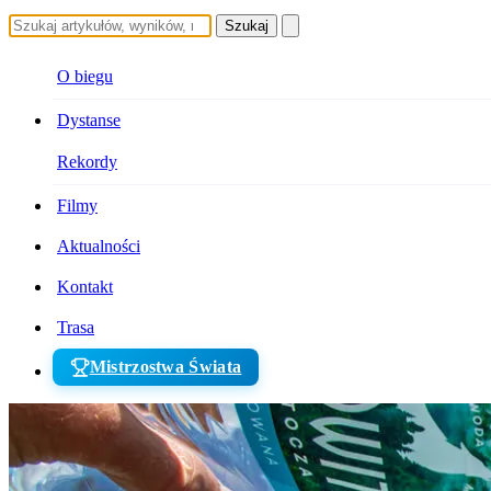
Szukaj
O biegu
Dystanse
Rekordy
Filmy
Aktualności
Kontakt
Trasa
Mistrzostwa Świata