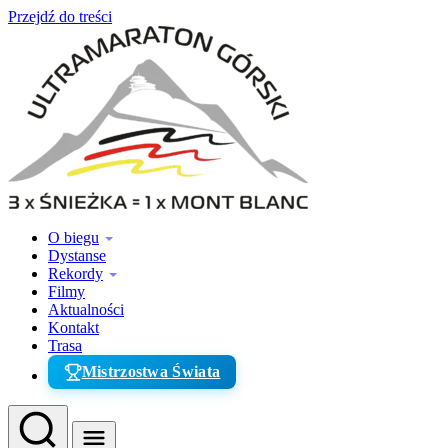
Przejdź do treści
O biegu
Dystanse
Rekordy
Filmy
Aktualności
Kontakt
Trasa
Mistrzostwa Świata