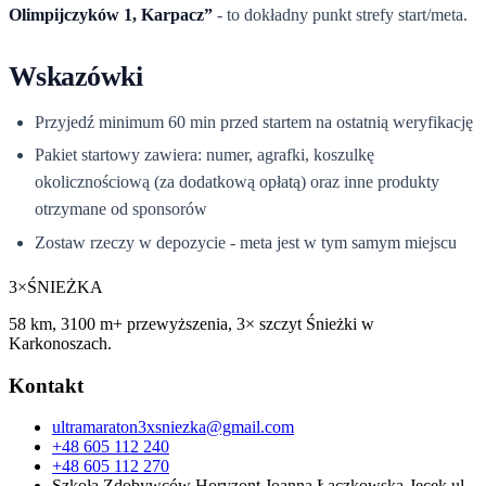
Olimpijczyków 1, Karpacz”
- to dokładny punkt strefy start/meta.
Wskazówki
Przyjedź minimum 60 min przed startem na ostatnią weryfikację
Pakiet startowy zawiera: numer, agrafki, koszulkę
okolicznościową (za dodatkową opłatą) oraz inne produkty
otrzymane od sponsorów
Zostaw rzeczy w depozycie - meta jest w tym samym miejscu
3×
ŚNIEŻKA
58 km, 3100 m+ przewyższenia, 3× szczyt Śnieżki w
Karkonoszach.
Kontakt
ultramaraton3xsniezka@gmail.com
+48 605 112 240
+48 605 112 270
Szkoła Zdobywców Horyzont Joanna Łączkowska-Jęcek ul.