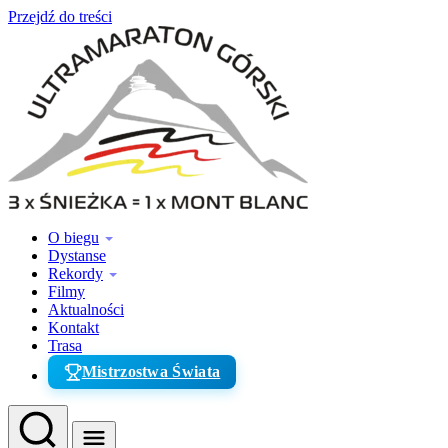
Przejdź do treści
O biegu
Dystanse
Rekordy
Filmy
Aktualności
Kontakt
Trasa
Mistrzostwa Świata