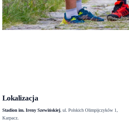
Start
›
Dla uczestników
›
Strefa start/meta - Stadion im. Ireny
Szewińskiej
Strefa start/meta - Stadion im.
Ireny Szewińskiej
Stadion im. Ireny Szewińskiej, ul. Polskich Olimpijczyków 1 - tu
odbiór pakietu, start, meta i ceremonia.
Lokalizacja
Stadion im. Ireny Szewińskiej
, ul. Polskich Olimpijczyków 1,
Karpacz.