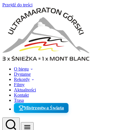
Przejdź do treści
O biegu
Dystanse
Rekordy
Filmy
Aktualności
Kontakt
Trasa
Mistrzostwa Świata