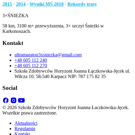
2015
·
2014
·
Wyniki MŚ 2018
·
Rekordy trasy
3×
ŚNIEŻKA
58 km, 3100 m+ przewyższenia, 3× szczyt Śnieżki w
Karkonoszach.
Kontakt
ultramaraton3xsniezka@gmail.com
+48 605 112 240
+48 605 112 270
Szkoła Zdobywców Horyzont Joanna Łączkowska-Jęcek ul.
Wilcza 10, 58-540 Karpacz NIP: 787 175 82 35
Social
© 2026 Szkoła Zdobywców Horyzont Joanna Łaczkowska-Jęcek.
Wszelkie prawa zastrzeżone.
Aktualności
Regulamin
Kontakt