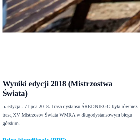
Start
›
Rekordy
›
Wyniki 2018
Wyniki 2018
Tabele podium i pełne klasyfikacje PDF z edycji 2018.
Wyniki edycji 2018 (Mistrzostwa
Świata)
5. edycja - 7 lipca 2018. Trasa dystansu ŚREDNIEGO była również
trasą XV Mistrzostw Świata WMRA w długodystansowym biegu
górskim.