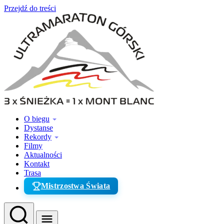
Przejdź do treści
O biegu
Dystanse
Rekordy
Filmy
Aktualności
Kontakt
Trasa
Mistrzostwa Świata