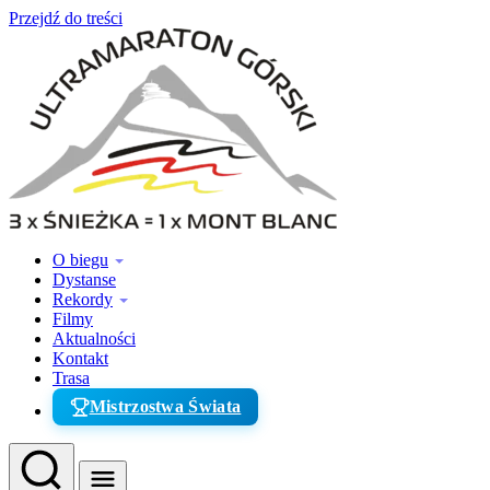
Przejdź do treści
O biegu
Dystanse
Rekordy
Filmy
Aktualności
Kontakt
Trasa
Mistrzostwa Świata