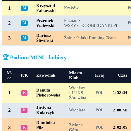
Krzysztof
1
Kraków
M
P
Falkowski
Przemek
Poznań ·
2
M
P
Walewski
WSZYSTKOOBIEGANIU.PL
Dariusz
3
Żnin · Pałuki Running Team
M
P
Śliwiński
🏆 Podium MINI - kobiety
M-
Miasto ·
P/K
Zawodnik
Kraj
Czas
ce
Klub
Wrocław
Danuta
1
· LUKS
K
POL
1:52:34
Piskorowska
Żórawina
Justyna
2
Wrocław
K
POL
2:00:58
Kołarzyk
Dominika
Zielona
3
Pilz-
K
POL
2:02:05
Góra