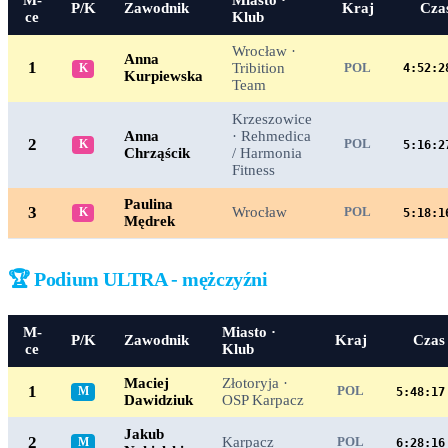
M-
Miasto ·
P/K
Zawodnik
Kraj
Cza
ce
Klub
Wrocław ·
Anna
1
Tribition
K
POL
4:52:2
Kurpiewska
Team
Krzeszowice
Anna
· Rehmedica
2
K
POL
5:16:2
Chrząścik
/ Harmonia
Fitness
Paulina
3
Wrocław
K
POL
5:18:1
Mędrek
🏆 Podium ULTRA - mężczyźni
M-
Miasto ·
P/K
Zawodnik
Kraj
Czas
ce
Klub
Maciej
Złotoryja ·
1
M
POL
5:48:17
Dawidziuk
OSP Karpacz
Jakub
2
Karpacz
M
POL
6:28:16