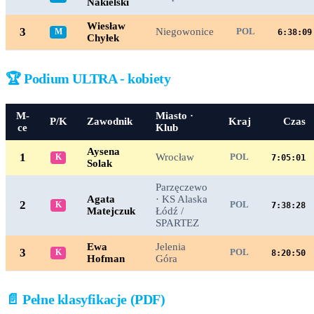
Nakielski
Wiesław
3
Niegowonice
M
POL
6:38:09
Chyłek
🏆 Podium ULTRA - kobiety
M-
Miasto ·
P/K
Zawodnik
Kraj
Czas
ce
Klub
Aysena
1
Wrocław
K
POL
7:05:01
Solak
Parzęczewo
Agata
· KS Alaska
2
K
POL
7:38:28
Matejczuk
Łódź /
SPARTEZ
Ewa
Jelenia
3
K
POL
8:20:50
Hofman
Góra
📄 Pełne klasyfikacje (PDF)