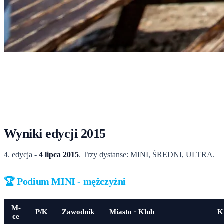
Start
›
Rekordy
›
Wyniki 2015
Wyniki 2015
Tabele podium i pełne klasyfikacje PDF z edycji 2015.
Wyniki edycji 2015
4. edycja -
4 lipca 2015
. Trzy dystanse: MINI, ŚREDNI, ULTRA.
🏆 Podium MINI - mężczyźni
M-
P/K
Zawodnik
Miasto · Klub
K
ce