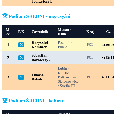
Jędrzejczyk
🏆 Podium ŚREDNI - mężczyźni
M-
Miasto ·
P/K
Zawodnik
Kraj
Cza
ce
Klub
Krzysztof
Poznań ·
1
M
POL
3:59:0
Kammer
FillCo
Sebastian
2
-
M
POL
4:13:1
Borowczyk
Lubin ·
KGHM
Łukasz
3
Polkowice-
M
POL
4:13:5
Rybak
Sieroszowice
/ Strefla FT
🏆 Podium ŚREDNI - kobiety