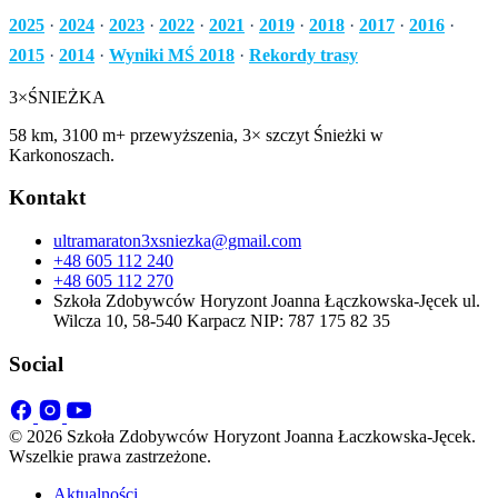
2025
·
2024
·
2023
·
2022
·
2021
·
2019
·
2018
·
2017
·
2016
·
2015
·
2014
·
Wyniki MŚ 2018
·
Rekordy trasy
3×
ŚNIEŻKA
58 km, 3100 m+ przewyższenia, 3× szczyt Śnieżki w
Karkonoszach.
Kontakt
ultramaraton3xsniezka@gmail.com
+48 605 112 240
+48 605 112 270
Szkoła Zdobywców Horyzont Joanna Łączkowska-Jęcek ul.
Wilcza 10, 58-540 Karpacz NIP: 787 175 82 35
Social
© 2026 Szkoła Zdobywców Horyzont Joanna Łaczkowska-Jęcek.
Wszelkie prawa zastrzeżone.
Aktualności