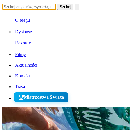
Szukaj
O biegu
Dystanse
Rekordy
Filmy
Aktualności
Kontakt
Trasa
Mistrzostwa Świata