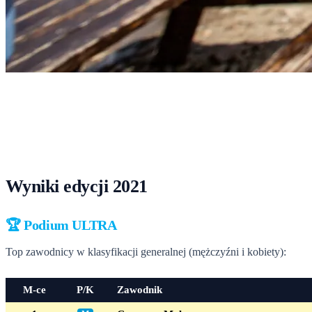
Start
›
Rekordy
›
Wyniki 2021
Wyniki 2021
Tabele podium i pełne klasyfikacje PDF z edycji 2021.
Wyniki edycji 2021
🏆 Podium ULTRA
Top zawodnicy w klasyfikacji generalnej (mężczyźni i kobiety):
M-ce
P/K
Zawodnik