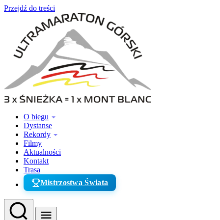
Przejdź do treści
O biegu
Dystanse
Rekordy
Filmy
Aktualności
Kontakt
Trasa
Mistrzostwa Świata