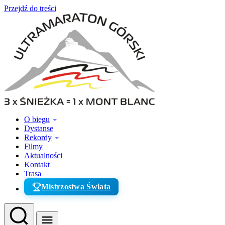
Przejdź do treści
O biegu
Dystanse
Rekordy
Filmy
Aktualności
Kontakt
Trasa
Mistrzostwa Świata