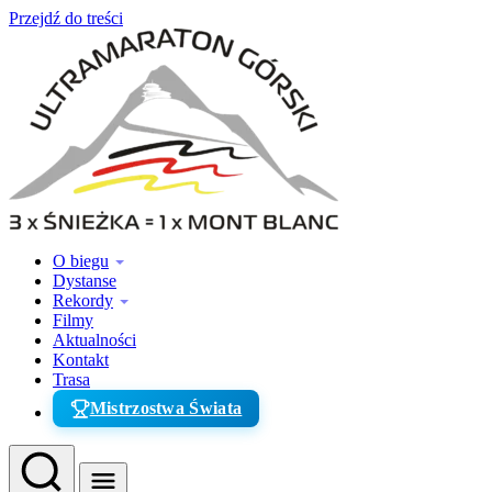
Przejdź do treści
O biegu
Dystanse
Rekordy
Filmy
Aktualności
Kontakt
Trasa
Mistrzostwa Świata