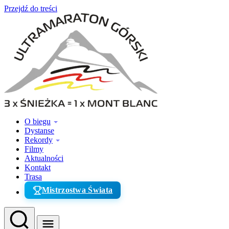
Przejdź do treści
O biegu
Dystanse
Rekordy
Filmy
Aktualności
Kontakt
Trasa
Mistrzostwa Świata