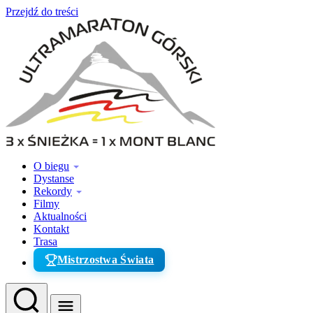
Przejdź do treści
O biegu
Dystanse
Rekordy
Filmy
Aktualności
Kontakt
Trasa
Mistrzostwa Świata