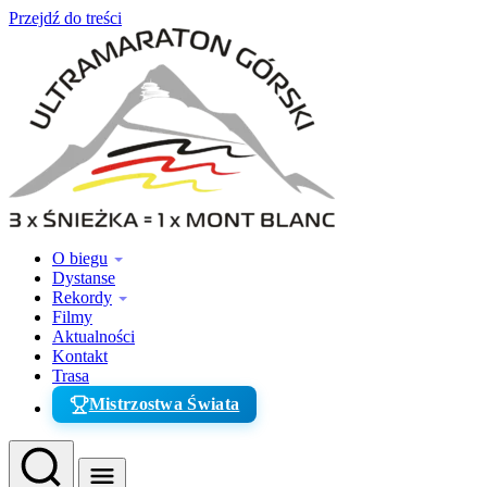
Przejdź do treści
O biegu
Dystanse
Rekordy
Filmy
Aktualności
Kontakt
Trasa
Mistrzostwa Świata