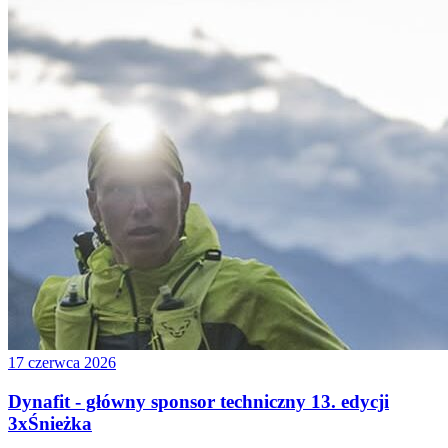
17 czerwca 2026
Dynafit - główny sponsor techniczny 13. edycji
3xŚnieżka