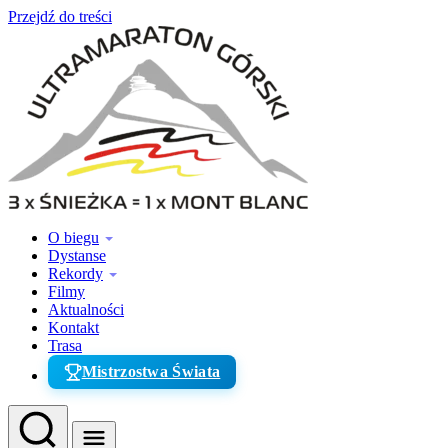
Przejdź do treści
O biegu
Dystanse
Rekordy
Filmy
Aktualności
Kontakt
Trasa
Mistrzostwa Świata