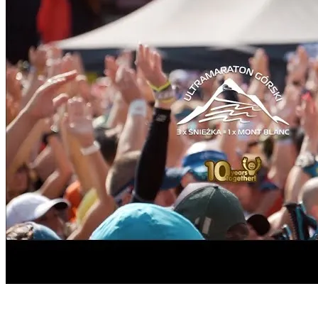
Start
›
Aktualności
›
10 years together! Zapraszamy na
KONCERT!...