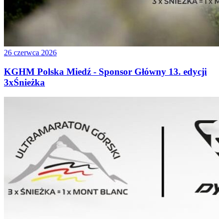
26 czerwca 2026
KGHM Polska Miedź - Sponsor Główny 13. edycji
3xŚnieżka