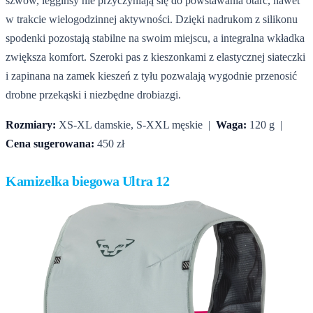
szwów, legginsy nie przyczyniają się do powstawania otarć, nawet
w trakcie wielogodzinnej aktywności. Dzięki nadrukom z silikonu
spodenki pozostają stabilne na swoim miejscu, a integralna wkładka
zwiększa komfort. Szeroki pas z kieszonkami z elastycznej siateczki
i zapinana na zamek kieszeń z tyłu pozwalają wygodnie przenosić
drobne przekąski i niezbędne drobiazgi.
Rozmiary:
XS-XL damskie, S-XXL męskie |
Waga:
120 g |
Cena sugerowana:
450 zł
Kamizelka biegowa Ultra 12