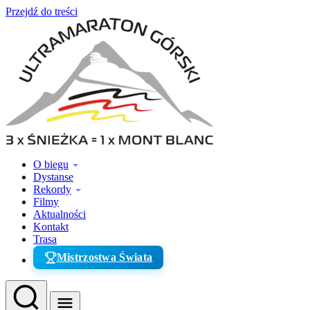
Przejdź do treści
O biegu
Dystanse
Rekordy
Filmy
Aktualności
Kontakt
Trasa
Mistrzostwa Świata