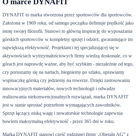
O marce DYNAFIT
DYNAFIT to marka stworzona przez sportowców dla sportowców.
Założona w 1969 roku, od samego początku definiuje prędkość jako
istotę swojej filozofii. Stanowi to główną inspirację do wyposażania
górskich sportowców w kompletny sprzęt i odzież, gwarantujące im
największą efektywność. Projektanci tej specjalizującej się w
aktywnościach wytrzymałościowych firmy wiedzą doskonale, co w
górach jest naprawdę ważne, aby być szybkim - niezależnie od tego,
czy poruszamy się na nartach, biegniemy po szlaku, uprawiamy
wspinaczkę górską czy jedziemy na rowerze. Dzięki zastosowaniu
innowacyjnych materiałów, nowych technologii i odwadze
realizowania niekonwencjonalnych rozwiązań, marka DYNAFIT
jest w stanie sprostać potrzebom wymagających zawodników.
Sprzęt łączący niską wagę i nowatorskie technologie zapewnia
bowiem maksymalną efektywność - przez 365 dni w roku.
Marka DYNAFIT stanowi część rodzinnej firmy „Oberalp AG” z