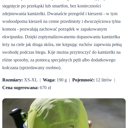
sięgnięcie po przekąski lub smartfon, bez konieczności
zdejmowania kamizelki. Dwanaście przegród i kieszeni - w tym
wodoodporna kieszeń na cenne przedmioty i dwuczęściowa tylna
komora - pozwalają zachować porządek w zapakowanym
ekwipunku. Dzięki zoptymalizowanemu dopasowaniu kamizelka
leży na ciele jak druga skóra, nie krępując ruchów zapewnia pełną
swobodę podczas biegu. Kije można przytroczyć do kamizelki na
różne sposoby, za pomocą specjalnych pętli albo dodatkowego
kołczana (sprzedawany osobno).
Rozmiary:
XS-XL |
Waga:
190 g |
Pojemność:
12 litrów |
Cena sugerowana:
670 zł