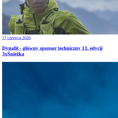
17 czerwca 2026
Dynafit - główny sponsor techniczny 13. edycji
3xŚnieżka