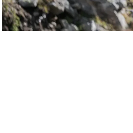
Start
›
Aktualności
›
Kolekcja Ultra od Dynafit - sprawdź...
Kolekcja Ultra od Dynafit - sprawdź ją na
stoisku podczas 3xŚnieżki