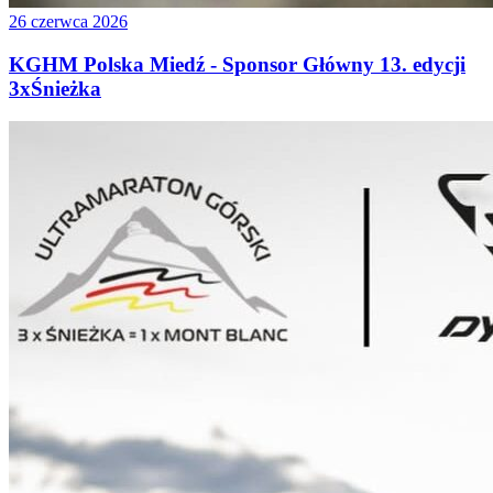
26 czerwca 2026
KGHM Polska Miedź - Sponsor Główny 13. edycji
3xŚnieżka