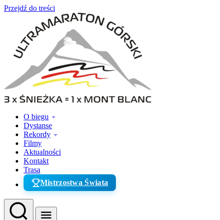
Przejdź do treści
O biegu
Dystanse
Rekordy
Filmy
Aktualności
Kontakt
Trasa
Mistrzostwa Świata