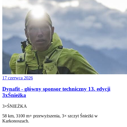
17 czerwca 2026
Dynafit - główny sponsor techniczny 13. edycji
3xŚnieżka
3×
ŚNIEŻKA
58 km, 3100 m+ przewyższenia, 3× szczyt Śnieżki w
Karkonoszach.