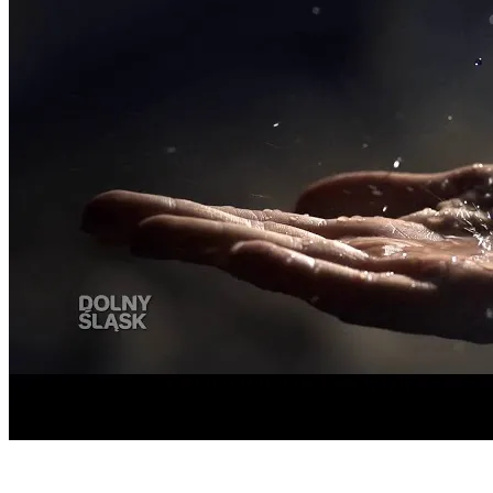
Start
›
Aktualności
›
Dolny Śląsk - nie do opowiedzenia,...