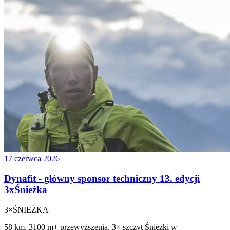
17 czerwca 2026
Dynafit - główny sponsor techniczny 13. edycji
3xŚnieżka
3×
ŚNIEŻKA
58 km, 3100 m+ przewyższenia, 3× szczyt Śnieżki w