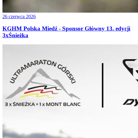
26 czerwca 2026
KGHM Polska Miedź - Sponsor Główny 13. edycji
3xŚnieżka