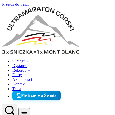
Przejdź do treści
O biegu
Dystanse
Rekordy
Filmy
Aktualności
Kontakt
Trasa
Mistrzostwa Świata