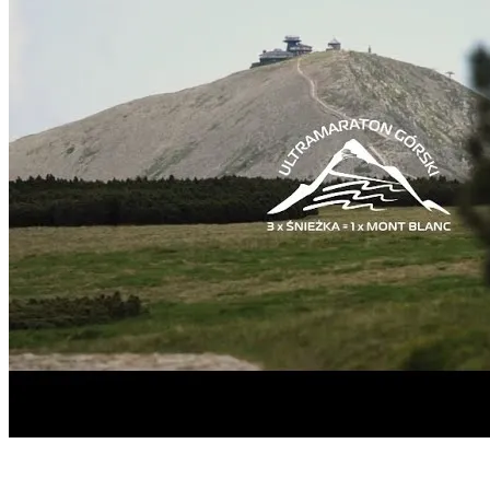
Start
›
Aktualności
›
Dziękujemy że byliście!Przed Wami jeszcze
raz...