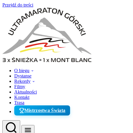
Przejdź do treści
O biegu
Dystanse
Rekordy
Filmy
Aktualności
Kontakt
Trasa
Mistrzostwa Świata