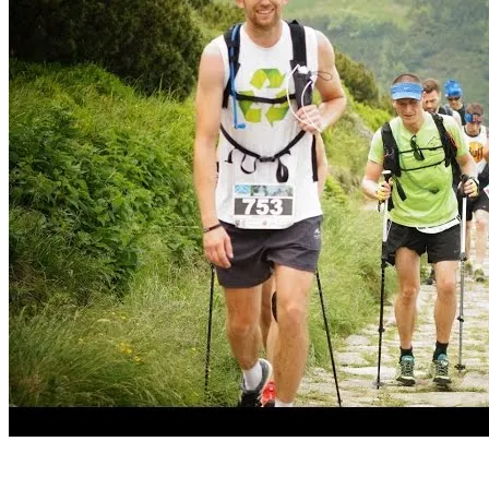
Start
›
Aktualności
›
Relacja Bartłomieja Garbera z 3 X Śnieżka...