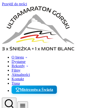
Przejdź do treści
O biegu
Dystanse
Rekordy
Filmy
Aktualności
Kontakt
Trasa
Mistrzostwa Świata