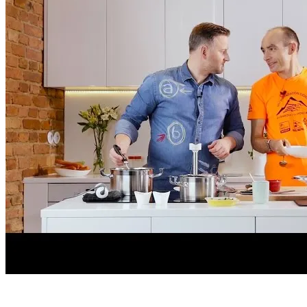
Start
›
Aktualności
›
Gotuj się do biegu odc.2 -...