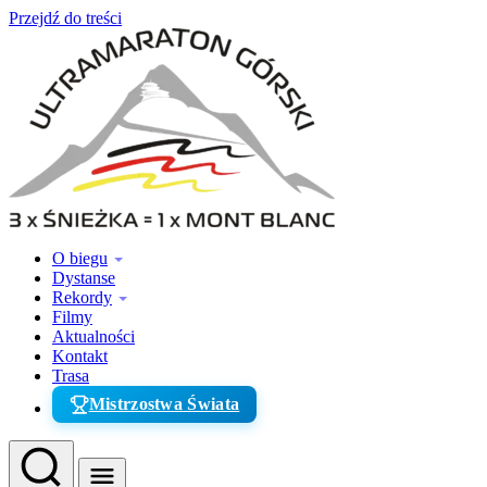
Przejdź do treści
O biegu
Dystanse
Rekordy
Filmy
Aktualności
Kontakt
Trasa
Mistrzostwa Świata