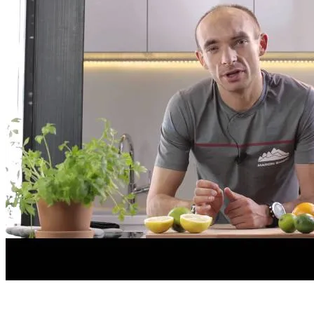
Start
›
Aktualności
›
Gotuj się do biegu - zwiastun