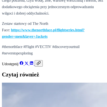
czego potrzeba, czyli wodę, żele, warstwę wierzchnią i telefon, bez
dodatkowego obciążenia przy jednoczesnym odprowadzaniu
wilgoci i dobrej oddychalności.
Zestaw startowy od The North
Face:
https://www.thenorthface.pl/flightseries.html?
gender=men&layer=Jackets
#thenorthface #Flight #VECTIV #discoveryourtrail
#neverstopexploring
Udostępnij
Czytaj również