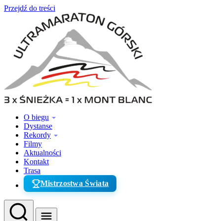
Przejdź do treści
O biegu
Dystanse
Rekordy
Filmy
Aktualności
Kontakt
Trasa
Mistrzostwa Świata