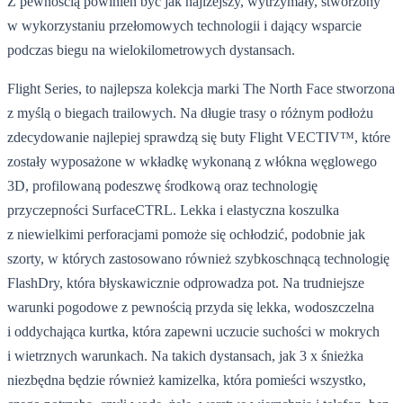
Z pewnością powinien być jak najlżejszy, wytrzymały, stworzony
w wykorzystaniu przełomowych technologii i dający wsparcie
podczas biegu na wielokilometrowych dystansach.
Flight Series, to najlepsza kolekcja marki The North Face stworzona
z myślą o biegach trailowych. Na długie trasy o różnym podłożu
zdecydowanie najlepiej sprawdzą się buty Flight VECTIV™, które
zostały wyposażone w wkładkę wykonaną z włókna węglowego
3D, profilowaną podeszwę środkową oraz technologię
przyczepności SurfaceCTRL. Lekka i elastyczna koszulka
z niewielkimi perforacjami pomoże się ochłodzić, podobnie jak
szorty, w których zastosowano również szybkoschnącą technologię
FlashDry, która błyskawicznie odprowadza pot. Na trudniejsze
warunki pogodowe z pewnością przyda się lekka, wodoszczelna
i oddychająca kurtka, która zapewni uczucie suchości w mokrych
i wietrznych warunkach. Na takich dystansach, jak 3 x śnieżka
niezbędna będzie również kamizelka, która pomieści wszystko,