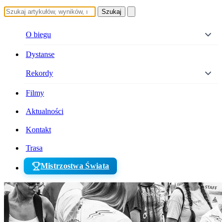
Szukaj
O biegu
Dystanse
Rekordy
Filmy
Aktualności
Kontakt
Trasa
Mistrzostwa Świata