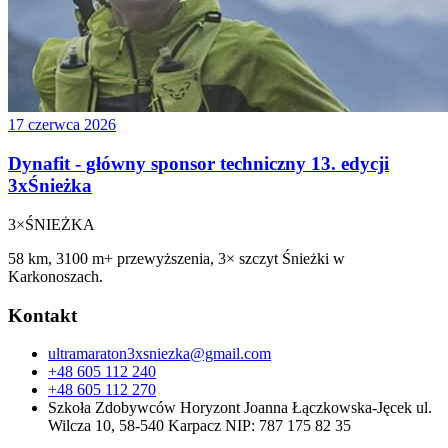
17 czerwca 2026
Dynafit - główny sponsor techniczny 13. edycji
3xŚnieżka
3×
ŚNIEŻKA
58 km, 3100 m+ przewyższenia, 3× szczyt Śnieżki w
Karkonoszach.
Kontakt
ultramaraton3xsniezka@gmail.com
+48 605 112 240
+48 605 112 270
Szkoła Zdobywców Horyzont Joanna Łączkowska-Jęcek ul.
Wilcza 10, 58-540 Karpacz NIP: 787 175 82 35