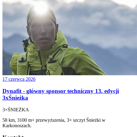
17 czerwca 2026
Dynafit - główny sponsor techniczny 13. edycji
3xŚnieżka
3×
ŚNIEŻKA
58 km, 3100 m+ przewyższenia, 3× szczyt Śnieżki w
Karkonoszach.