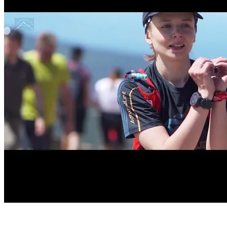
Start
›
Aktualności
›
Krew, pot oraz łzy radości na...