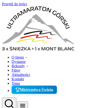
Przejdź do treści
O biegu
Dystanse
Rekordy
Filmy
Aktualności
Kontakt
Trasa
Mistrzostwa Świata