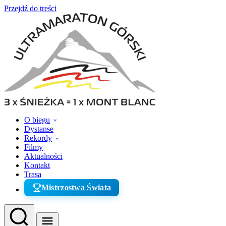
Przejdź do treści
O biegu
Dystanse
Rekordy
Filmy
Aktualności
Kontakt
Trasa
Mistrzostwa Świata