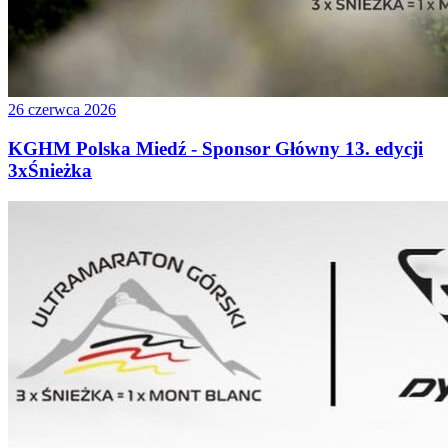
26 czerwca 2026
KGHM Polska Miedź - Sponsor Główny 13. edycji
3xŚnieżka