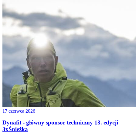
17 czerwca 2026
Dynafit - główny sponsor techniczny 13. edycji
3xŚnieżka