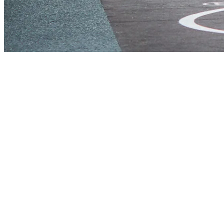
Start
›
Aktualności
›
LISTA WYLOSOWANYCH I
OPŁACONYCH
LISTA WYLOSOWANYCH I
OPŁACONYCH