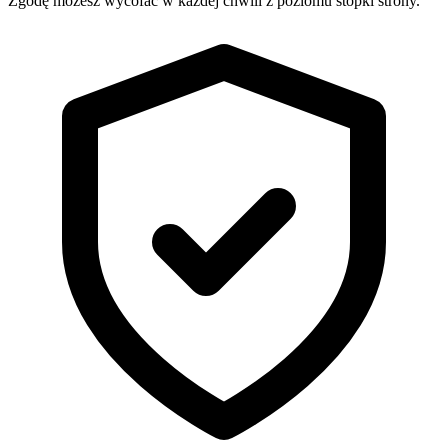
Zgodę możesz wycofać w każdej chwili z poziomu stopki strony.