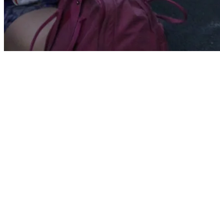
Start
›
Aktualności
›
MISTRZOSTWA ŚWIATA w Długodystansowym B
MISTRZOSTWA ŚWIATA w Długodystansowy