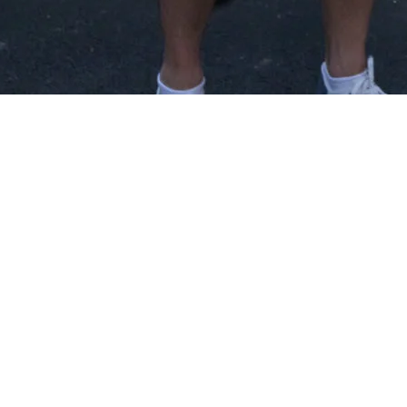
iegu Górskim 24.06.2018...
m Biegu Górskim 24.06.2018 r. w Karp