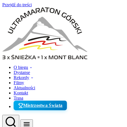
Przejdź do treści
O biegu
Dystanse
Rekordy
Filmy
Aktualności
Kontakt
Trasa
Mistrzostwa Świata