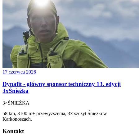
17 czerwca 2026
Dynafit - główny sponsor techniczny 13. edycji
3xŚnieżka
3×
ŚNIEŻKA
58 km, 3100 m+ przewyższenia, 3× szczyt Śnieżki w
Karkonoszach.
Kontakt