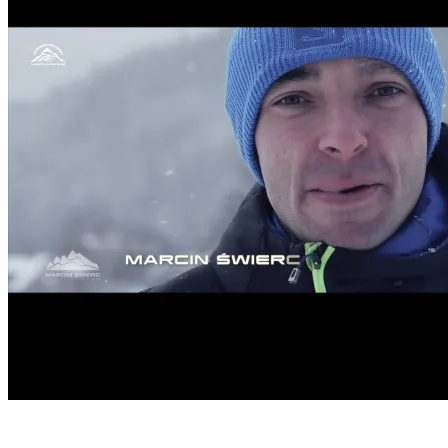
Start
›
Aktualności
›
Najnowszy trailer - zobaczcie co będzie...