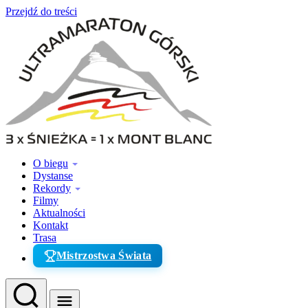
Przejdź do treści
O biegu
Dystanse
Rekordy
Filmy
Aktualności
Kontakt
Trasa
Mistrzostwa Świata