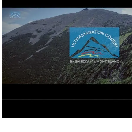
Start
›
Aktualności
›
Oficjalna relacja z 4 edycji 3 x...