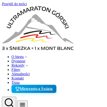
Przejdź do treści
O biegu
Dystanse
Rekordy
Filmy
Aktualności
Kontakt
Trasa
Mistrzostwa Świata