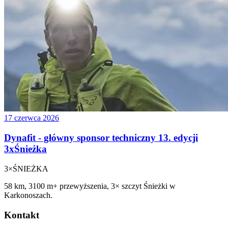
17 czerwca 2026
Dynafit - główny sponsor techniczny 13. edycji
3xŚnieżka
3×
ŚNIEŻKA
58 km, 3100 m+ przewyższenia, 3× szczyt Śnieżki w
Karkonoszach.
Kontakt