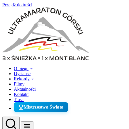
Przejdź do treści
O biegu
Dystanse
Rekordy
Filmy
Aktualności
Kontakt
Trasa
Mistrzostwa Świata