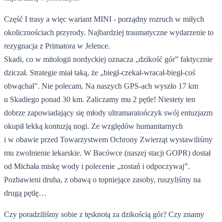
Część I trasy a więc wariant MINI - porządny rozruch w miłych
okolicznościach przyrody. Najbardziej traumatyczne wydarzenie to
rezygnacja z Primatora w Jelence.
Skadi, co w mitologii nordyckiej oznacza „dzikość gór” faktycznie
dziczał. Strategie miał taką, że „biegł-czekał-wracał-biegł-coś
obwąchał”. Nie polecam. Na naszych GPS-ach wyszło 17 km
u Skadiego ponad 30 km. Zaliczamy mu 2 pętle! Niestety ten
dobrze zapowiadający się młody ultramaratończyk swój entuzjazm
okupił lekką kontuzją nogi. Ze względów humanitarnych
i w obawie przed Towarzystwem Ochrony Zwierząt wystawiliśmy
mu zwolnienie lekarskie. W Bacówce (naszej stacji GOPR) dostał
od Michała miskę wody i polecenie „zostań i odpoczywaj”.
Pozbawieni druha, z obawą o topniejące zasoby, ruszyliśmy na
drugą pętlę…
Czy poradziliśmy sobie z tęsknotą za dzikością gór? Czy znamy