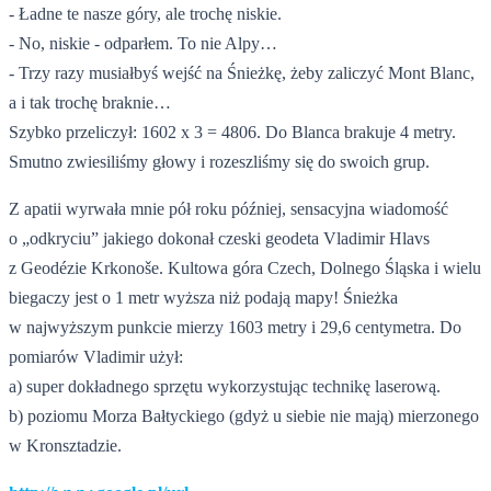
- Ładne te nasze góry, ale trochę niskie.
- No, niskie - odparłem. To nie Alpy…
- Trzy razy musiałbyś wejść na Śnieżkę, żeby zaliczyć Mont Blanc,
a i tak trochę braknie…
Szybko przeliczył: 1602 x 3 = 4806. Do Blanca brakuje 4 metry.
Smutno zwiesiliśmy głowy i rozeszliśmy się do swoich grup.
Z apatii wyrwała mnie pół roku później, sensacyjna wiadomość
o „odkryciu” jakiego dokonał czeski geodeta Vladimir Hlavs
z Geodézie Krkonoše. Kultowa góra Czech, Dolnego Śląska i wielu
biegaczy jest o 1 metr wyższa niż podają mapy! Śnieżka
w najwyższym punkcie mierzy 1603 metry i 29,6 centymetra. Do
pomiarów Vladimir użył:
a) super dokładnego sprzętu wykorzystując technikę laserową.
b) poziomu Morza Bałtyckiego (gdyż u siebie nie mają) mierzonego
w Kronsztadzie.