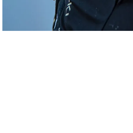
Start
›
Aktualności
›
Opowieść o powstaniu…. 3 x Śnieżka =...
Opowieść o powstaniu…. 3 x Śnieżka = 1
x Mont Blanc