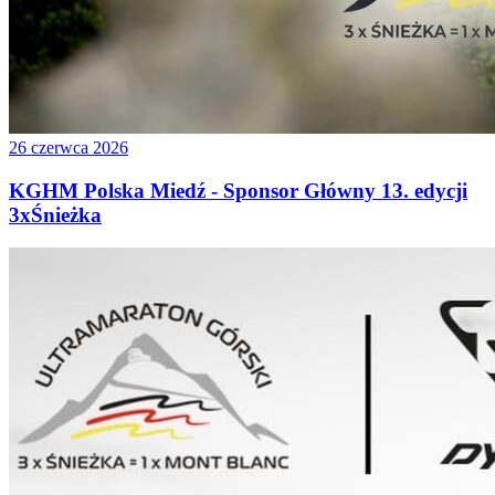
26 czerwca 2026
KGHM Polska Miedź - Sponsor Główny 13. edycji
3xŚnieżka