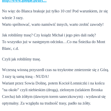
http://www.google.pl/url…
No więc do Blanca brakuje już tylko 10 cm! Pod warunkiem, że się
wlezie 3 razy.
Warto spróbować, warto namówić innych, warto zrobić zawody!
Jak robiliśmy trasę? Czy ksiądz Michał i jego pies dali radę?
To wszystko już w następnym odcinku…Co ma Śnieżka do Mont
Blanc, c.d.
Czyli jak robiliśmy trasę.
Wczesną wiosną przyszedł czas na trzykrotne zmierzenie się z Górą.
3 razy tą samą trasą - NUDA!
Wariant przez Sowia Dolinę, potem Kocioł Łomniczki i na końcu
”na około” czyli niebieskim (drogą), zielonym (szlakiem Bronka
Czecha) lub żółtym (dawnym torem saneczkowym) - wydawał się
optymalny. Za względu na trudność trasy, padło na żółty.