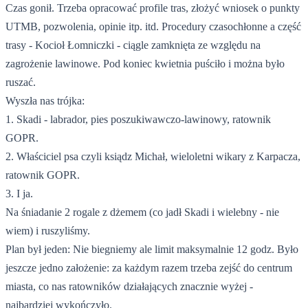
Czas gonił. Trzeba opracować profile tras, złożyć wniosek o punkty
UTMB, pozwolenia, opinie itp. itd. Procedury czasochłonne a część
trasy - Kocioł Łomniczki - ciągle zamknięta ze względu na
zagrożenie lawinowe. Pod koniec kwietnia puściło i można było
ruszać.
Wyszła nas trójka:
1. Skadi - labrador, pies poszukiwawczo-lawinowy, ratownik
GOPR.
2. Właściciel psa czyli ksiądz Michał, wieloletni wikary z Karpacza,
ratownik GOPR.
3. I ja.
Na śniadanie 2 rogale z dżemem (co jadł Skadi i wielebny - nie
wiem) i ruszyliśmy.
Plan był jeden: Nie biegniemy ale limit maksymalnie 12 godz. Było
jeszcze jedno założenie: za każdym razem trzeba zejść do centrum
miasta, co nas ratowników działających znacznie wyżej -
najbardziej wykończyło.