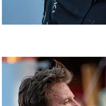
Start
›
Aktualności
Aktualności
Najnowsze wiadomości, relacje z biegów i ogłoszenia organizatora.