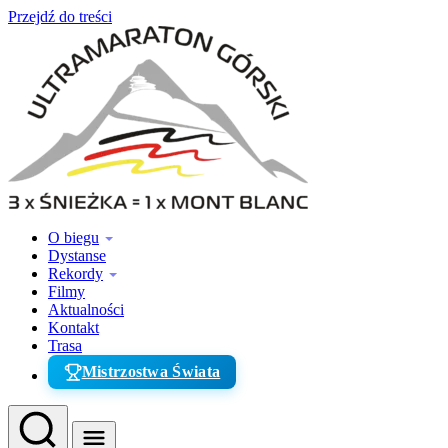
Przejdź do treści
O biegu
Dystanse
Rekordy
Filmy
Aktualności
Kontakt
Trasa
Mistrzostwa Świata