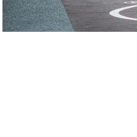
Start
›
Aktualności
›
Podziękowanie dla Sponsora Głównego
ORLEN
Podziękowanie dla Sponsora Głównego
ORLEN