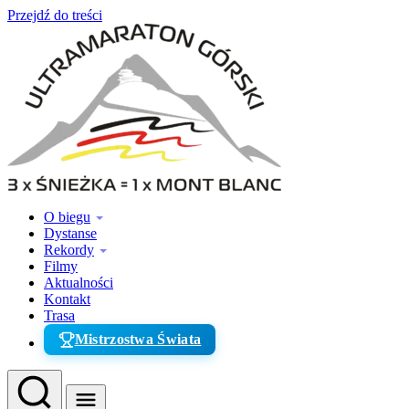
Przejdź do treści
O biegu
Dystanse
Rekordy
Filmy
Aktualności
Kontakt
Trasa
Mistrzostwa Świata