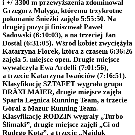
i +/-3300 m przewyższenia zdominował
Grzegorz Małyga, któremu trzykrotne
pokonanie Śnieżki zajęło 5:55:50. Na
drugiej pozycji finiszował Paweł
Sadowski (6:10:03), a na trzeciej Jan
Dostál (6:31:05). Wśród kobiet zwyciężyła
Katarzyna Florek, która z czasem 6:36:26
zajęła 5. miejsce open. Drugie miejsce
wywalczyła Ewa Ardelli (7:01:56),
a trzecie Katarzyna Iwańciów (7:16:51).
Klasyfikację SZTAFET wygrała grupa
DRÄXLMAIER, drugie miejsce zajęła
Sparta Legnica Running Team, a trzecie
Góral z Mazur Running Team.
Klasyfikację RODZIN wygrały „Turbo
Ślimaki”, drugie miejsce zajęli „Ci od
Rudego Kota”, a trzecie „Najduk