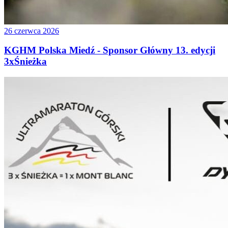
26 czerwca 2026
KGHM Polska Miedź - Sponsor Główny 13. edycji
3xŚnieżka