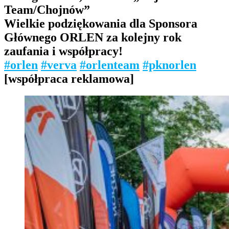
Team/Chojnów”
Wielkie podziękowania dla Sponsora
Głównego ORLEN za kolejny rok
zaufania i współpracy!
#orlen
#verva
#orlenteam
#pknorlen
[współpraca reklamowa]