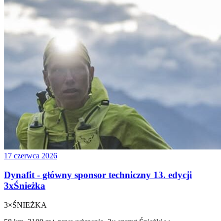
17 czerwca 2026
Dynafit - główny sponsor techniczny 13. edycji
3xŚnieżka
3×
ŚNIEŻKA