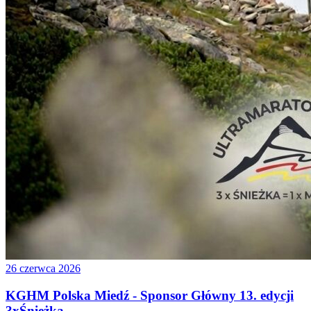
26 czerwca 2026
KGHM Polska Miedź - Sponsor Główny 13. edycji
3xŚnieżka