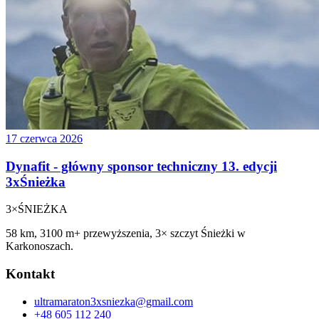
17 czerwca 2026
Dynafit - główny sponsor techniczny 13. edycji
3xŚnieżka
3×
ŚNIEŻKA
58 km, 3100 m+ przewyższenia, 3× szczyt Śnieżki w
Karkonoszach.
Kontakt
ultramaraton3xsniezka@gmail.com
+48 605 112 240