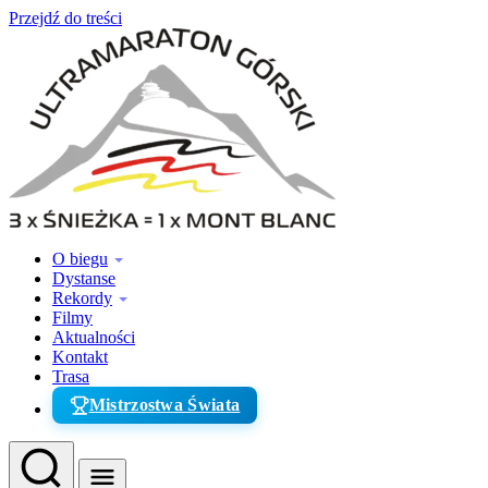
Przejdź do treści
O biegu
Dystanse
Rekordy
Filmy
Aktualności
Kontakt
Trasa
Mistrzostwa Świata