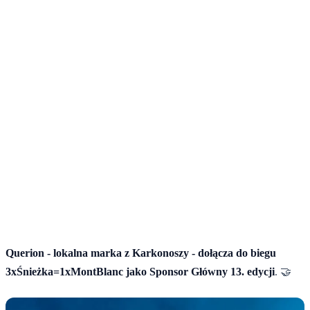
Joanna Jęcek
Querion - lokalna marka z Karkonoszy - dołącza do biegu
3xŚnieżka=1xMontBlanc jako Sponsor Główny 13. edycji
. 🤝