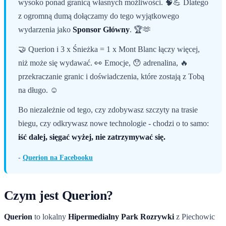
wysoko ponad granicą własnych możliwości. 🧠💪 Dlatego
z ogromną dumą dołączamy do tego wyjątkowego
wydarzenia jako
Sponsor Główny
. 🏆🫶
🤝 Querion i 3 x Śnieżka = 1 x Mont Blanc łączy więcej,
niż może się wydawać. 👀 Emocje, 😯 adrenalina, 🔥
przekraczanie granic i doświadczenia, które zostają z Tobą
na długo. ☺️
Bo niezależnie od tego, czy zdobywasz szczyty na trasie
biegu, czy odkrywasz nowe technologie - chodzi o to samo:
iść dalej, sięgać wyżej, nie zatrzymywać się.
-
Querion na Facebooku
Czym jest Querion?
Querion
to lokalny
Hipermedialny Park Rozrywki
z Piechowic