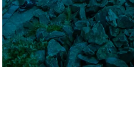
Start
›
Aktualności
›
Querion - sponsor główny 13. edycji...
Querion - sponsor główny 13. edycji
3xŚnieżka