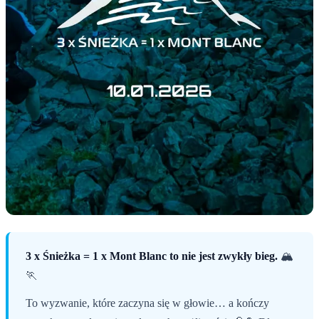
3 x Śnieżka = 1 x Mont Blanc to nie jest zwykły bieg.
🏔️
🏃
To wyzwanie, które zaczyna się w głowie… a kończy