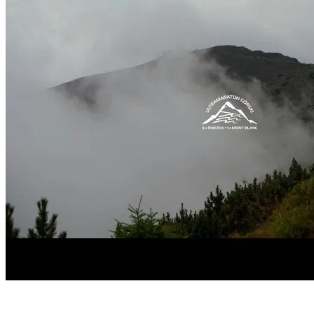
Start
›
Aktualności
›
Relacja z 11 edycji Ultramaratonu 3 x...