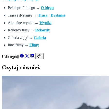
Pełen profil biegu →
O biegu
Trasa i dystanse →
Trasa
·
Dystanse
Aktualne wyniki →
Wyniki
Rekordy trasy →
Rekordy
Galeria zdjęć →
Galeria
Inne filmy →
Filmy
Udostępnij
Czytaj również