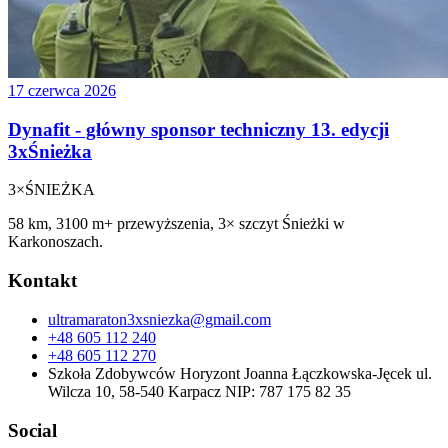
17 czerwca 2026
Dynafit - główny sponsor techniczny 13. edycji
3xŚnieżka
3×
ŚNIEŻKA
58 km, 3100 m+ przewyższenia, 3× szczyt Śnieżki w
Karkonoszach.
Kontakt
ultramaraton3xsniezka@gmail.com
+48 605 112 240
+48 605 112 270
Szkoła Zdobywców Horyzont Joanna Łączkowska-Jęcek ul.
Wilcza 10, 58-540 Karpacz NIP: 787 175 82 35
Social