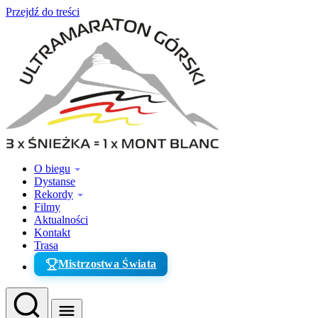
Przejdź do treści
O biegu
Dystanse
Rekordy
Filmy
Aktualności
Kontakt
Trasa
Mistrzostwa Świata