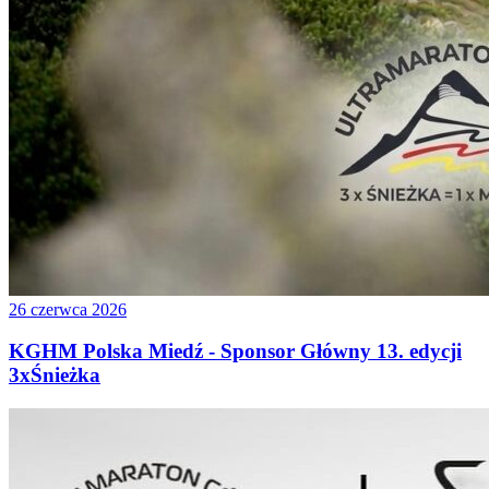
26 czerwca 2026
KGHM Polska Miedź - Sponsor Główny 13. edycji
3xŚnieżka