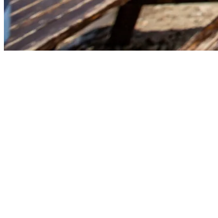
Start
›
Aktualności
›
Reportaż Strimeo TV - z Karpacza 3...
Reportaż Strimeo TV - z Karpacza 3 razy
na Śnieżkę