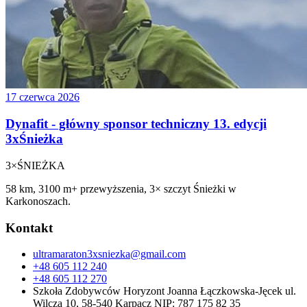
17 czerwca 2026
Dynafit - główny sponsor techniczny 13. edycji
3xŚnieżka
3×
ŚNIEŻKA
58 km, 3100 m+ przewyższenia, 3× szczyt Śnieżki w
Karkonoszach.
Kontakt
ultramaraton3xsniezka@gmail.com
+48 605 112 240
+48 605 112 270
Szkoła Zdobywców Horyzont Joanna Łączkowska-Jęcek ul.
Wilcza 10, 58-540 Karpacz NIP: 787 175 82 35