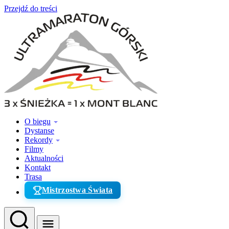
Przejdź do treści
O biegu
Dystanse
Rekordy
Filmy
Aktualności
Kontakt
Trasa
Mistrzostwa Świata