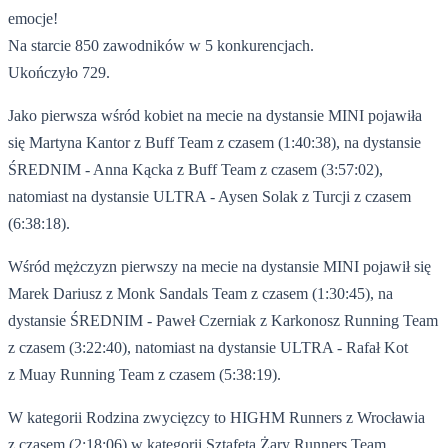
emocje!
Na starcie 850 zawodników w 5 konkurencjach.
Ukończyło 729.
Jako pierwsza wśród kobiet na mecie na dystansie MINI pojawiła
się Martyna Kantor z Buff Team z czasem (1:40:38), na dystansie
ŚREDNIM - Anna Kącka z Buff Team z czasem (3:57:02),
natomiast na dystansie ULTRA - Aysen Solak z Turcji z czasem
(6:38:18).
Wśród mężczyzn pierwszy na mecie na dystansie MINI pojawił się
Marek Dariusz z Monk Sandals Team z czasem (1:30:45), na
dystansie ŚREDNIM - Paweł Czerniak z Karkonosz Running Team
z czasem (3:22:40), natomiast na dystansie ULTRA - Rafał Kot
z Muay Running Team z czasem (5:38:19).
W kategorii Rodzina zwycięzcy to HIGHM Runners z Wrocławia
z czasem (2:18:06),w kategorii Sztafeta Żary Runners Team