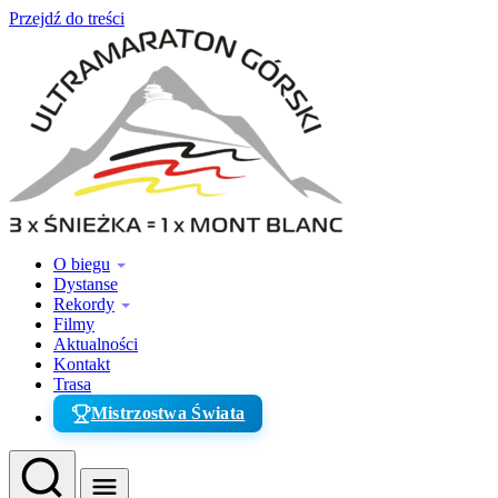
Przejdź do treści
O biegu
Dystanse
Rekordy
Filmy
Aktualności
Kontakt
Trasa
Mistrzostwa Świata