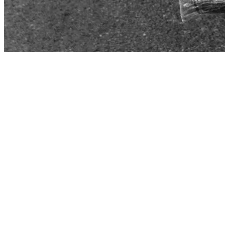
Start
›
Aktualności
›
SPONSOR GLÓWNY PKN ORLEN-
DZIĘKUJEMY
SPONSOR GLÓWNY PKN ORLEN-
DZIĘKUJEMY