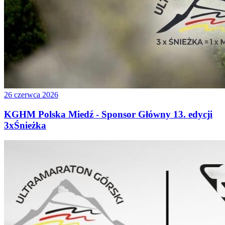
26 czerwca 2026
KGHM Polska Miedź - Sponsor Główny 13. edycji
3xŚnieżka