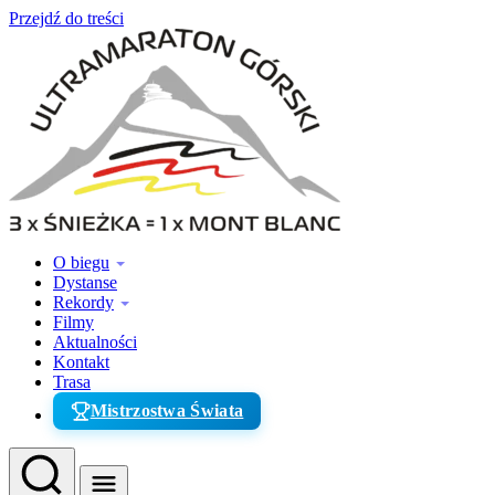
Przejdź do treści
O biegu
Dystanse
Rekordy
Filmy
Aktualności
Kontakt
Trasa
Mistrzostwa Świata