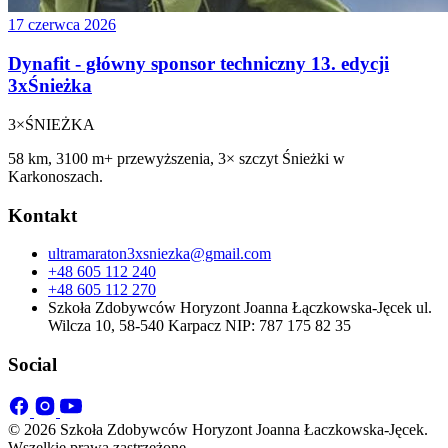
17 czerwca 2026
Dynafit - główny sponsor techniczny 13. edycji
3xŚnieżka
3×
ŚNIEŻKA
58 km, 3100 m+ przewyższenia, 3× szczyt Śnieżki w
Karkonoszach.
Kontakt
ultramaraton3xsniezka@gmail.com
+48 605 112 240
+48 605 112 270
Szkoła Zdobywców Horyzont Joanna Łączkowska-Jęcek ul.
Wilcza 10, 58-540 Karpacz NIP: 787 175 82 35
Social
© 2026 Szkoła Zdobywców Horyzont Joanna Łaczkowska-Jęcek.
Wszelkie prawa zastrzeżone.