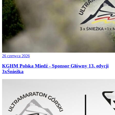
26 czerwca 2026
KGHM Polska Miedź - Sponsor Główny 13. edycji
3xŚnieżka