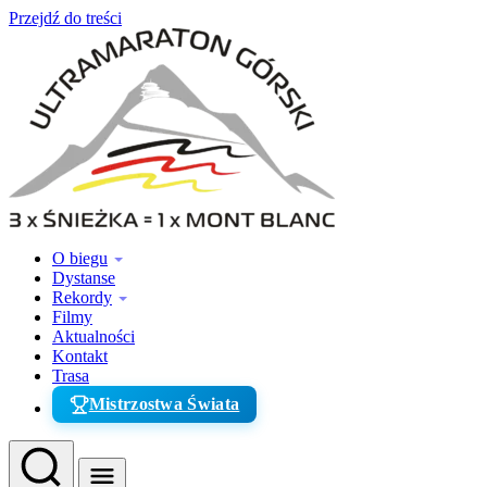
Przejdź do treści
O biegu
Dystanse
Rekordy
Filmy
Aktualności
Kontakt
Trasa
Mistrzostwa Świata