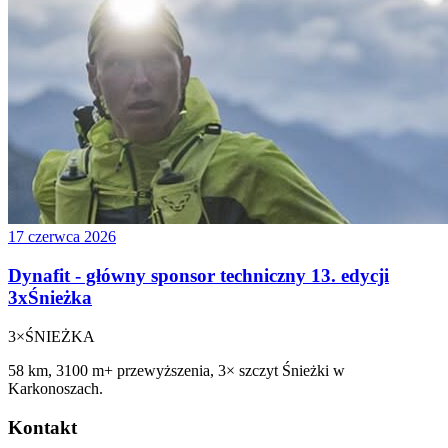
17 czerwca 2026
Dynafit - główny sponsor techniczny 13. edycji
3xŚnieżka
3×
ŚNIEŻKA
58 km, 3100 m+ przewyższenia, 3× szczyt Śnieżki w
Karkonoszach.
Kontakt