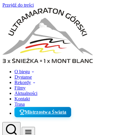
Przejdź do treści
O biegu
Dystanse
Rekordy
Filmy
Aktualności
Kontakt
Trasa
Mistrzostwa Świata