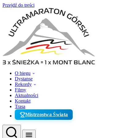
Przejdź do treści
O biegu
Dystanse
Rekordy
Filmy
Aktualności
Kontakt
Trasa
Mistrzostwa Świata