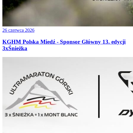
26 czerwca 2026
KGHM Polska Miedź - Sponsor Główny 13. edycji
3xŚnieżka