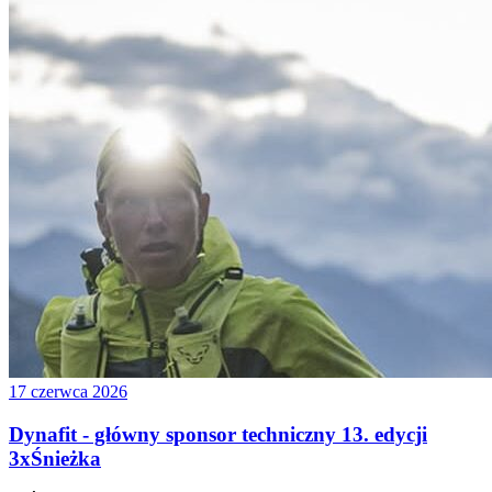
17 czerwca 2026
Dynafit - główny sponsor techniczny 13. edycji
3xŚnieżka