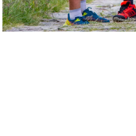
Start
›
Aktualności
›
Trenieng z mistrzem
Trenieng z mistrzem