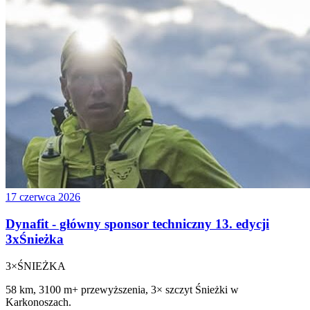
17 czerwca 2026
Dynafit - główny sponsor techniczny 13. edycji
3xŚnieżka
3×
ŚNIEŻKA
58 km, 3100 m+ przewyższenia, 3× szczyt Śnieżki w
Karkonoszach.