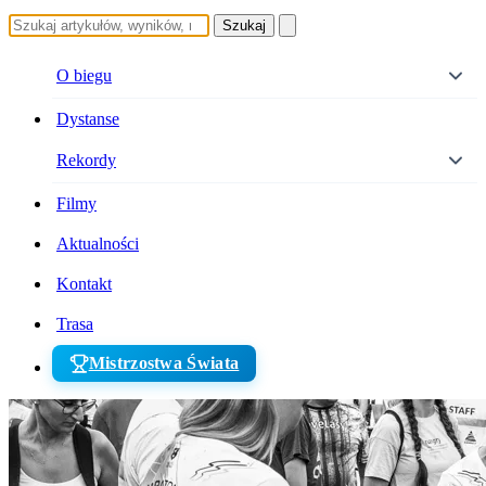
Szukaj
O biegu
Dystanse
Rekordy
Filmy
Aktualności
Kontakt
Trasa
Mistrzostwa Świata