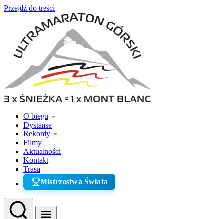
Przejdź do treści
O biegu
Dystanse
Rekordy
Filmy
Aktualności
Kontakt
Trasa
Mistrzostwa Świata