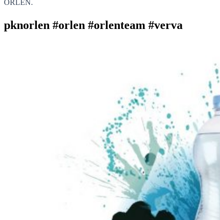
ORLEN.
pknorlen #orlen #orlenteam #verva