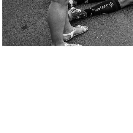
Start
›
Aktualności
›
Verva - energia płynie z gór!
Verva - energia płynie z gór!