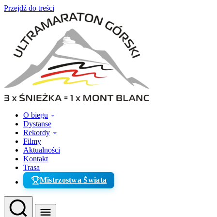
Przejdź do treści
O biegu
Dystanse
Rekordy
Filmy
Aktualności
Kontakt
Trasa
Mistrzostwa Świata