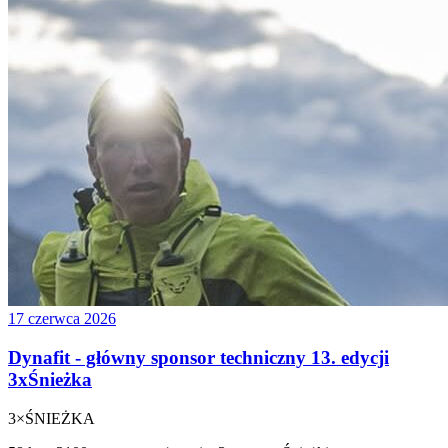
17 czerwca 2026
Dynafit - główny sponsor techniczny 13. edycji
3xŚnieżka
3×
ŚNIEŻKA