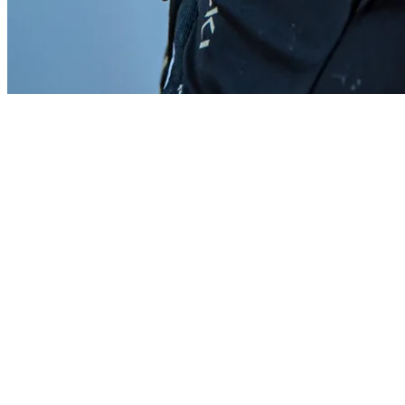
Start
›
Aktualności
›
www.dlakierowcow.orlen.pl
www.dlakierowcow.orlen.pl