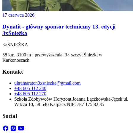
17 czerwca 2026
Dynafit - główny sponsor techniczny 13. edycji
3xŚnieżka
3×
ŚNIEŻKA
58 km, 3100 m+ przewyższenia, 3× szczyt Śnieżki w
Karkonoszach.
Kontakt
ultramaraton3xsniezka@gmail.com
+48 605 112 240
+48 605 112 270
Szkoła Zdobywców Horyzont Joanna Łączkowska-Jęcek ul.
Wilcza 10, 58-540 Karpacz NIP: 787 175 82 35
Social