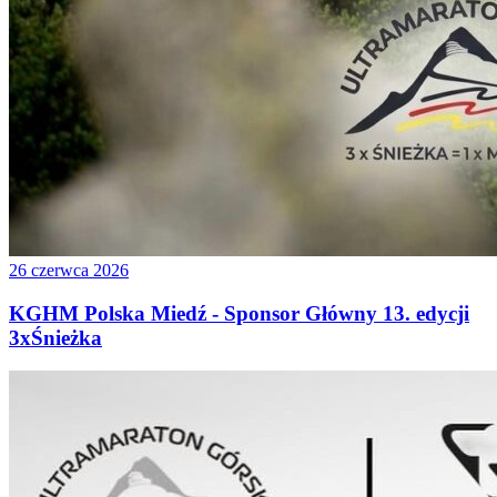
26 czerwca 2026
KGHM Polska Miedź - Sponsor Główny 13. edycji
3xŚnieżka