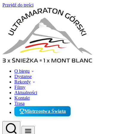
Przejdź do treści
O biegu
Dystanse
Rekordy
Filmy
Aktualności
Kontakt
Trasa
Mistrzostwa Świata