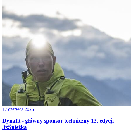
17 czerwca 2026
Dynafit - główny sponsor techniczny 13. edycji
3xŚnieżka