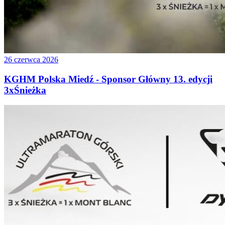
26 czerwca 2026
KGHM Polska Miedź - Sponsor Główny 13. edycji
3xŚnieżka