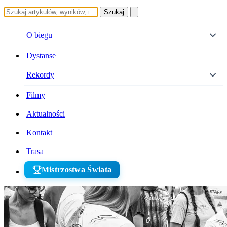
Szukaj
O biegu
Dystanse
Rekordy
Filmy
Aktualności
Kontakt
Trasa
Mistrzostwa Świata