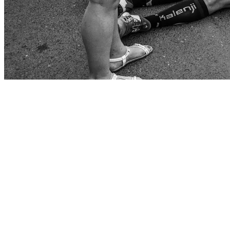
Start
›
Aktualności
›
Wyjątkowe fotorelacje z 4 edycji 3 x...
Wyjątkowe fotorelacje z 4 edycji 3 x
Śnieżka znajdziecie w zakładce „Galeria”