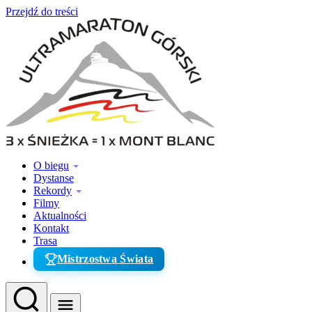
Przejdź do treści
O biegu
Dystanse
Rekordy
Filmy
Aktualności
Kontakt
Trasa
Mistrzostwa Świata