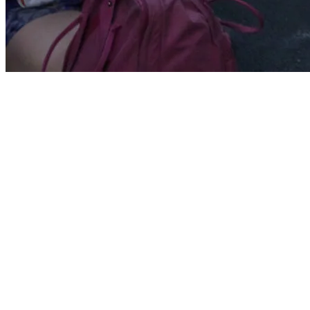
Start
›
Aktualności
›
Zapisy już dziś o 20:00!
Zapisy już dziś o 20:00!