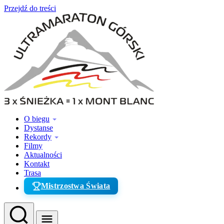
Przejdź do treści
O biegu
Dystanse
Rekordy
Filmy
Aktualności
Kontakt
Trasa
Mistrzostwa Świata