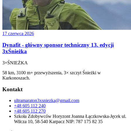
17 czerwca 2026
Dynafit - główny sponsor techniczny 13. edycji
3xŚnieżka
3×
ŚNIEŻKA
58 km, 3100 m+ przewyższenia, 3× szczyt Śnieżki w
Karkonoszach.
Kontakt
ultramaraton3xsniezka@gmail.com
+48 605 112 240
+48 605 112 270
Szkoła Zdobywców Horyzont Joanna Łączkowska-Jęcek ul.
Wilcza 10, 58-540 Karpacz NIP: 787 175 82 35