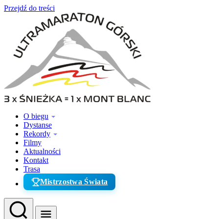
Przejdź do treści
O biegu
Dystanse
Rekordy
Filmy
Aktualności
Kontakt
Trasa
Mistrzostwa Świata