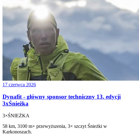
17 czerwca 2026
Dynafit - główny sponsor techniczny 13. edycji
3xŚnieżka
3×
ŚNIEŻKA
58 km, 3100 m+ przewyższenia, 3× szczyt Śnieżki w
Karkonoszach.