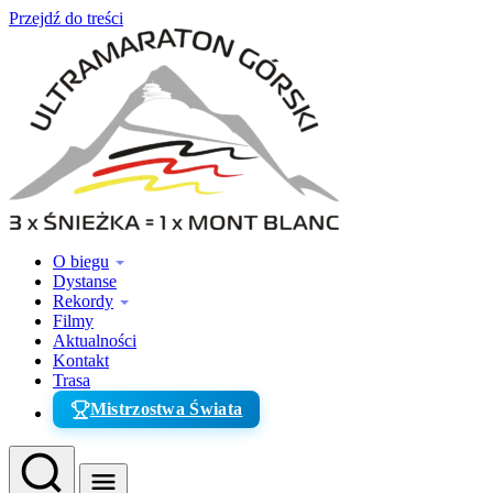
Przejdź do treści
O biegu
Dystanse
Rekordy
Filmy
Aktualności
Kontakt
Trasa
Mistrzostwa Świata