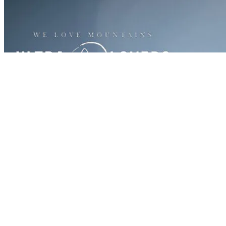
Start
›
Aktualności
›
Zapraszamy na 6 edycję ultramaratonu
w 2019...
Zapraszamy na 6 edycję ultramaratonu
w 2019 r.