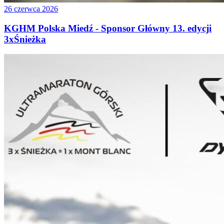
26 czerwca 2026
KGHM Polska Miedź - Sponsor Główny 13. edycji
3xŚnieżka