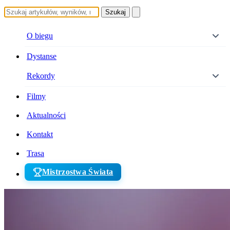
Szukaj
O biegu
Dystanse
Rekordy
Filmy
Aktualności
Kontakt
Trasa
Mistrzostwa Świata