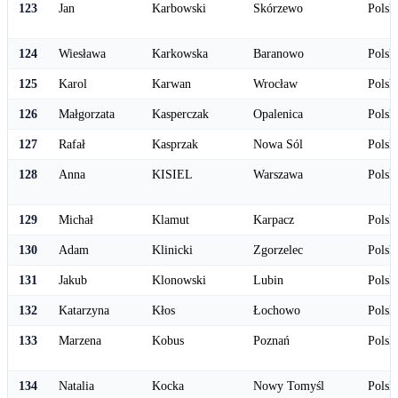
123
Jan
Karbowski
Skórzewo
Polsk
124
Wiesława
Karkowska
Baranowo
Polsk
125
Karol
Karwan
Wrocław
Polsk
126
Małgorzata
Kasperczak
Opalenica
Polsk
127
Rafał
Kasprzak
Nowa Sól
Polsk
128
Anna
KISIEL
Warszawa
Polsk
129
Michał
Klamut
Karpacz
Polsk
130
Adam
Klinicki
Zgorzelec
Polsk
131
Jakub
Klonowski
Lubin
Polsk
132
Katarzyna
Kłos
Łochowo
Polsk
133
Marzena
Kobus
Poznań
Polsk
134
Natalia
Kocka
Nowy Tomyśl
Polsk