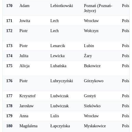
170
Adam
Lebiotkowski
Poznań (Poznań-
Polsk
Jeżyce)
171
Jowita
Lech
Wrocław
Polsk
172
Piotr
Lech
Wołczyn
Polsk
173
Piotr
Lenarcik
Lubin
Polsk
174
Julita
Lewicka
Żary
Polsk
175
Alicja
Lubańska
Bukowice
Polsk
176
Piotr
Lubryczyński
Górzykowo
Polsk
177
Krzysztof
Ludwiczak
Gostyń
Polsk
178
Jarosław
Ludwiczak
Siekówko
Polsk
179
Anna
Lulis
Wrocław
Polsk
180
Magdalena
Łapczyńska
Mysłakowice
Polsk