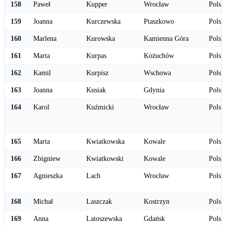
158
Paweł
Kupper
Wrocław
Polsk
159
Joanna
Kurczewska
Ptaszkowo
Polsk
160
Marlena
Kurowska
Kamienna Góra
Polsk
161
Marta
Kurpas
Kożuchów
Polsk
162
Kamil
Kurpisz
Wschowa
Polsk
163
Joanna
Kusiak
Gdynia
Polsk
164
Karol
Kuźmicki
Wrocław
Polsk
165
Marta
Kwiatkowska
Kowale
Polsk
166
Zbigniew
Kwiatkowski
Kowale
Polsk
167
Agnieszka
Lach
Wrocław
Polsk
168
Michał
Laszczak
Kostrzyn
Polsk
169
Anna
Latoszewska
Gdańsk
Polsk