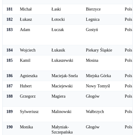
181
Michał
Łaski
Bierzyce
Polsk
182
Łukasz
Łotocki
Legnica
Polsk
183
Adam
Łuczak
Gostyń
Polsk
184
Wojciech
Łukasik
Piekary Śląskie
Polsk
185
Kamil
Łukaszewski
Mosina
Polsk
186
Agnieszka
Maciejak-Snela
Miejska Górka
Polsk
187
Hubert
Maciejewski
Nowy Tomyśl
Polsk
188
Grzegorz
Magiera
Głogów
Polsk
189
Sylweriusz
Malinowski
Wałbrzych
Polsk
190
Monika
Małyniak-
Głogów
Polsk
Szczepańska