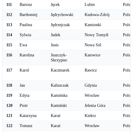
111
Bartosz
Jęcek
Lubin
Polsk
112
Bartłomiej
Jędrychowski
Kudowa-Zdrój
Polsk
113
Paulina
Jędrzejczak
Kamionki
Polsk
114
Sylwia
Judek
Nowy Tomyśl
Polsk
115
Ewa
Jusis
Nowa Sól
Polsk
116
Karolina
Juszczyk-
Katowice
Polsk
Skrzypiec
117
Karol
Kaczmarek
Rawicz
Polsk
118
Jan
Kaliszczak
Gdynia
Polsk
119
Edyta
Kamińska
Wrocław
Polsk
120
Piotr
Kamiński
Jelenia Góra
Polsk
121
Katarzyna
Karaś
Kiekrz
Polsk
122
Tomasz
Karaś
Wrocław
Polsk