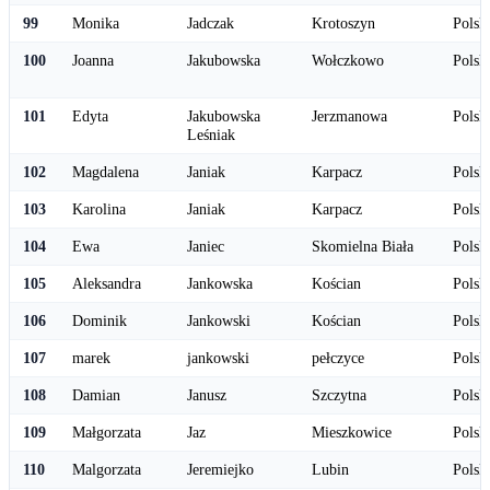
99
Monika
Jadczak
Krotoszyn
Polsk
100
Joanna
Jakubowska
Wołczkowo
Polsk
101
Edyta
Jakubowska
Jerzmanowa
Polsk
Leśniak
102
Magdalena
Janiak
Karpacz
Polsk
103
Karolina
Janiak
Karpacz
Polsk
104
Ewa
Janiec
Skomielna Biała
Polsk
105
Aleksandra
Jankowska
Kościan
Polsk
106
Dominik
Jankowski
Kościan
Polsk
107
marek
jankowski
pełczyce
Polsk
108
Damian
Janusz
Szczytna
Polsk
109
Małgorzata
Jaz
Mieszkowice
Polsk
110
Malgorzata
Jeremiejko
Lubin
Polsk