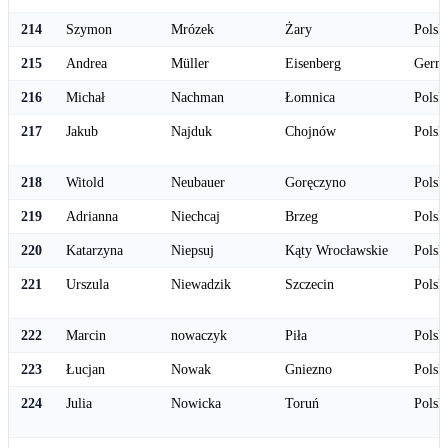
214
Szymon
Mrózek
Żary
Polsk
215
Andrea
Müller
Eisenberg
Germ
216
Michał
Nachman
Łomnica
Polsk
217
Jakub
Najduk
Chojnów
Polsk
218
Witold
Neubauer
Goręczyno
Polsk
219
Adrianna
Niechcaj
Brzeg
Polsk
220
Katarzyna
Niepsuj
Kąty Wrocławskie
Polsk
221
Urszula
Niewadzik
Szczecin
Polsk
222
Marcin
nowaczyk
Piła
Polsk
223
Łucjan
Nowak
Gniezno
Polsk
224
Julia
Nowicka
Toruń
Polsk