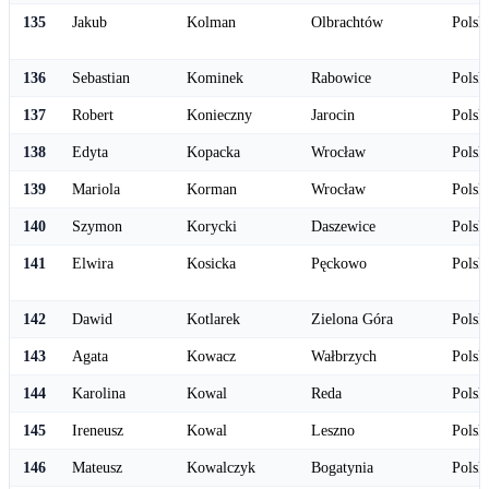
135
Jakub
Kolman
Olbrachtów
Polsk
136
Sebastian
Kominek
Rabowice
Polsk
137
Robert
Konieczny
Jarocin
Polsk
138
Edyta
Kopacka
Wrocław
Polsk
139
Mariola
Korman
Wrocław
Polsk
140
Szymon
Korycki
Daszewice
Polsk
141
Elwira
Kosicka
Pęckowo
Polsk
142
Dawid
Kotlarek
Zielona Góra
Polsk
143
Agata
Kowacz
Wałbrzych
Polsk
144
Karolina
Kowal
Reda
Polsk
145
Ireneusz
Kowal
Leszno
Polsk
146
Mateusz
Kowalczyk
Bogatynia
Polsk