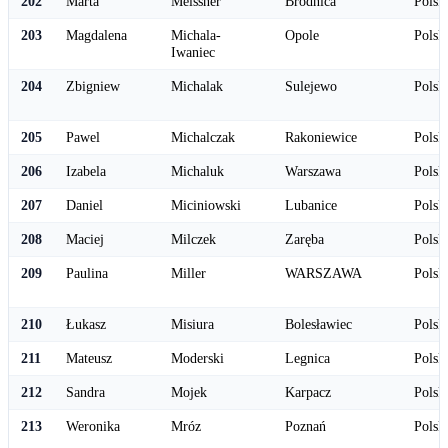
202
Marta
Meissner
Brodnica
Polsk
203
Magdalena
Michala-
Opole
Polsk
Iwaniec
204
Zbigniew
Michalak
Sulejewo
Polsk
205
Pawel
Michalczak
Rakoniewice
Polsk
206
Izabela
Michaluk
Warszawa
Polsk
207
Daniel
Miciniowski
Lubanice
Polsk
208
Maciej
Milczek
Zaręba
Polsk
209
Paulina
Miller
WARSZAWA
Polsk
210
Łukasz
Misiura
Bolesławiec
Polsk
211
Mateusz
Moderski
Legnica
Polsk
212
Sandra
Mojek
Karpacz
Polsk
213
Weronika
Mróz
Poznań
Polsk