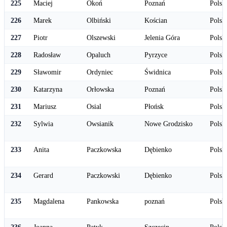
225
Maciej
Okoń
Poznań
Polsk
226
Marek
Olbiński
Kościan
Polsk
227
Piotr
Olszewski
Jelenia Góra
Polsk
228
Radosław
Opaluch
Pyrzyce
Polsk
229
Sławomir
Ordyniec
Świdnica
Polsk
230
Katarzyna
Orłowska
Poznań
Polsk
231
Mariusz
Osial
Płońsk
Polsk
232
Sylwia
Owsianik
Nowe Grodzisko
Polsk
233
Anita
Paczkowska
Dębienko
Polsk
234
Gerard
Paczkowski
Dębienko
Polsk
235
Magdalena
Pankowska
poznań
Polsk
236
Joanna
Patyk
Szczecin
Polsk