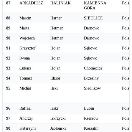
87
ARKADIUSZ
HALINIAK
KAMIENNA
Polsk
GÓRA
88
Marcin
Harner
SIEDLICE
Polsk
89
Marta
Hetman
Darnowo
Polsk
90
Wojciech
Hetman
Darnowo
Polsk
91
Krzysztof
Hojan
Sękowo
Polsk
92
Iwona
Hojan
Sękowo
Polsk
93
Łukasz
Hojan
Chomęcice
Polsk
94
Tomasz
Idzior
Brzeziny
Polsk
95
Michał
Ilski
Siedlików
Polsk
96
Raffael
Irski
Lubin
Polsk
97
Andrzej
Iskrzycki
Rzeszów
Polsk
98
Katarzyna
Jabłońska
Koszalin
Polsk