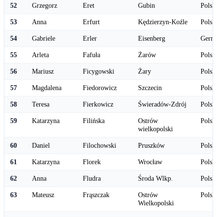
52
Grzegorz
Eret
Gubin
Polsk
53
Anna
Erfurt
Kędzierzyn-Koźle
Polsk
54
Gabriele
Erler
Eisenberg
Germ
55
Arleta
Fafuła
Żarów
Polsk
56
Mariusz
Ficygowski
Żary
Polsk
57
Magdalena
Fiedorowicz
Szczecin
Polsk
58
Teresa
Fierkowicz
Świeradów-Zdrój
Polsk
59
Katarzyna
Filińska
Ostrów
Polsk
wielkopolski
60
Daniel
Filochowski
Pruszków
Polsk
61
Katarzyna
Florek
Wrocław
Polsk
62
Anna
Fludra
Środa Wlkp.
Polsk
63
Mateusz
Frąszczak
Ostrów
Polsk
Wielkopolski