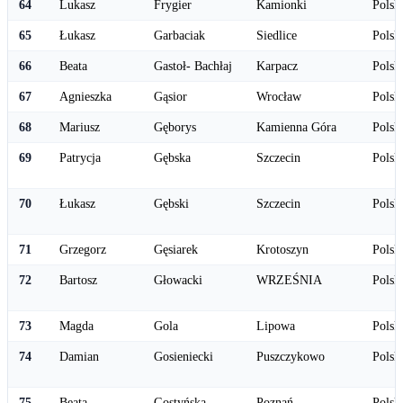
64
Lukasz
Frygier
Kamionki
Polsk
65
Łukasz
Garbaciak
Siedlice
Polsk
66
Beata
Gastoł- Bachłaj
Karpacz
Polsk
67
Agnieszka
Gąsior
Wrocław
Polsk
68
Mariusz
Gęborys
Kamienna Góra
Polsk
69
Patrycja
Gębska
Szczecin
Polsk
70
Łukasz
Gębski
Szczecin
Polsk
71
Grzegorz
Gęsiarek
Krotoszyn
Polsk
72
Bartosz
Głowacki
WRZEŚNIA
Polsk
73
Magda
Gola
Lipowa
Polsk
74
Damian
Gosieniecki
Puszczykowo
Polsk
75
Beata
Gostyńska
Poznań
Polsk