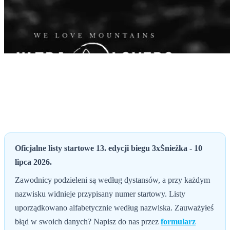
Start
›
Dla uczestników
›
Listy startowe 2026
Listy startowe 2026
Oficjalne listy startowe 13. edycji - znajdź swój numer startowy.
Zawodnicy podzieleni według dystansów.
Oficjalne listy startowe 13. edycji biegu 3xŚnieżka - 10
lipca 2026.
Zawodnicy podzieleni są według dystansów, a przy każdym
nazwisku widnieje przypisany numer startowy. Listy
uporządkowano alfabetycznie według nazwiska. Zauważyłeś
błąd w swoich danych? Napisz do nas przez
formularz