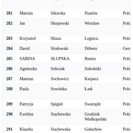
281
Mariola
Sikorska
Piastów
Polsk
282
Jan
Skopowski
Wrocław
Polsk
283
Krzysztof
Skuza
Legnica
Polsk
284
David
Slodowski
Döbern
Germ
285
SABINA
SŁUPSKA
Rumia
Polsk
286
Agnieszka
Sobczak
Sokolniki
Polsk
287
Mateusz
Sochowicz
Karpacz
Polsk
288
Paula
Sowińska
Łask
Polsk
289
Patrycja
Spigiel
Swarzędz
Polsk
290
Ewelina
Stachowska
Grodzisk
Polsk
Wielkopolski
291
Klaudia
Stachowska
Gołuchów
Polsk