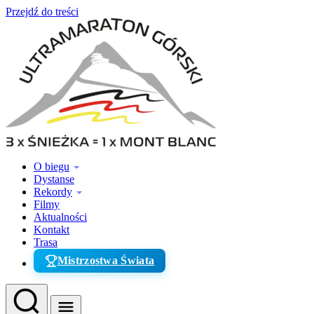
Przejdź do treści
O biegu
Dystanse
Rekordy
Filmy
Aktualności
Kontakt
Trasa
Mistrzostwa Świata