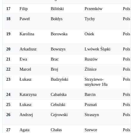
17
Filip
Biliński
Przemków
Polsk
18
Paweł
Bołdys
Tychy
Polsk
19
Karolina
Borowska
Osiek
Polsk
20
Arkadiusz
Bowszys
Lwówek Śląski
Polsk
21
Ewa
Brac
Ruszów
Polsk
22
Marcel
Broj
Źlinice
Polsk
23
Łukasz
Budzyński
Strzyżewo-
Polsk
smykowe 18a
24
Katarzyna
Cabańska
Barcin
Polsk
25
Łukasz
Cebulski
Poznań
Polsk
26
Andrzej
Cejrowski
Straszyn
Polsk
27
Agata
Chałas
Szewce
Polsk