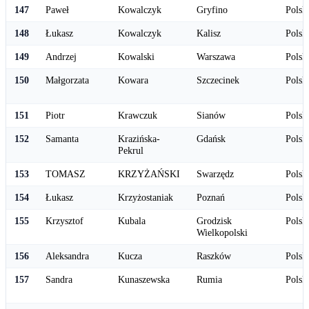
147
Paweł
Kowalczyk
Gryfino
Polsk
148
Łukasz
Kowalczyk
Kalisz
Polsk
149
Andrzej
Kowalski
Warszawa
Polsk
150
Małgorzata
Kowara
Szczecinek
Polsk
151
Piotr
Krawczuk
Sianów
Polsk
152
Samanta
Krazińska-
Gdańsk
Polsk
Pekrul
153
TOMASZ
KRZYŻAŃSKI
Swarzędz
Polsk
154
Łukasz
Krzyżostaniak
Poznań
Polsk
155
Krzysztof
Kubala
Grodzisk
Polsk
Wielkopolski
156
Aleksandra
Kucza
Raszków
Polsk
157
Sandra
Kunaszewska
Rumia
Polsk