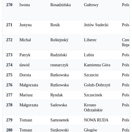
270
Iwona
Rosadzińska
Gułtowy
Polsk
271
Justyna
Rosik
Jeżów Sudecki
Polsk
272
Michal
Roštejnský
Liberec
Czech
Repub
273
Patryk
Rudziński
Lubin
Polsk
274
dawid
rusnarczyk
Kamienna Góra
Polsk
275
Dorota
Rutkowska
Szczecin
Polsk
276
Małgorzata
Rutkowska
Golub-Dobrzyń
Polsk
277
Mariusz
Ryndak
Szczecinek
Polsk
278
Małgorzata
Sadowska
Krosno
Polsk
Odrzańskie
279
Tomasz
Samosenek
NOWA RUDA
Polsk
280
Tomasz
Siejkowski
Głogów
Polsk