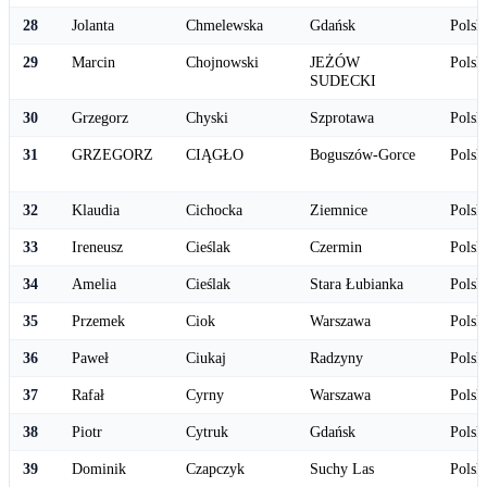
28
Jolanta
Chmelewska
Gdańsk
Polsk
29
Marcin
Chojnowski
JEŻÓW
Polsk
SUDECKI
30
Grzegorz
Chyski
Szprotawa
Polsk
31
GRZEGORZ
CIĄGŁO
Boguszów-Gorce
Polsk
32
Klaudia
Cichocka
Ziemnice
Polsk
33
Ireneusz
Cieślak
Czermin
Polsk
34
Amelia
Cieślak
Stara Łubianka
Polsk
35
Przemek
Ciok
Warszawa
Polsk
36
Paweł
Ciukaj
Radzyny
Polsk
37
Rafał
Cyrny
Warszawa
Polsk
38
Piotr
Cytruk
Gdańsk
Polsk
39
Dominik
Czapczyk
Suchy Las
Polsk