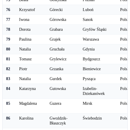
76
Krzysztof
Górecki
Luboń
Polsk
77
Iwona
Górowska
Sanok
Polsk
78
Dorota
Grabara
Gryfów Śląski
Polsk
79
Paulina
Grajek
Warszawa
Polsk
80
Natalia
Gruchała
Gdynia
Polsk
81
Tomasz
Grylewicz
Bydgoszcz
Polsk
82
Piotr
Grzanka
Bieniewice
Polsk
83
Natalia
Gurdek
Pysząca
Polsk
84
Katarzyna
Gutowska
Izabelin-
Polsk
Dziekanówek
85
Magdalena
Guzera
Mirsk
Polsk
86
Karolina
Gwoździk-
Świebodzin
Polsk
Błaszczyk