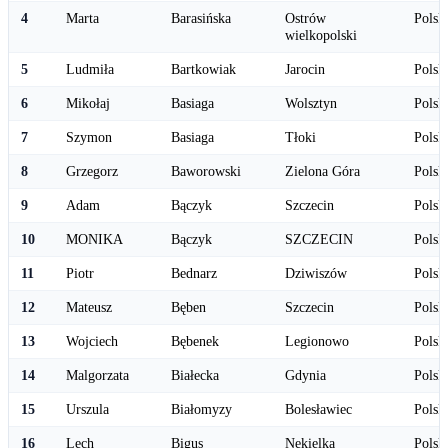
4
Marta
Barasińska
Ostrów
Polsk
wielkopolski
5
Ludmiła
Bartkowiak
Jarocin
Polsk
6
Mikołaj
Basiaga
Wolsztyn
Polsk
7
Szymon
Basiaga
Tłoki
Polsk
8
Grzegorz
Baworowski
Zielona Góra
Polsk
9
Adam
Bączyk
Szczecin
Polsk
10
MONIKA
Bączyk
SZCZECIN
Polsk
11
Piotr
Bednarz
Dziwiszów
Polsk
12
Mateusz
Bęben
Szczecin
Polsk
13
Wojciech
Bębenek
Legionowo
Polsk
14
Malgorzata
Białecka
Gdynia
Polsk
15
Urszula
Białomyzy
Bolesławiec
Polsk
16
Lech
Bigus
Nekielka
Polsk