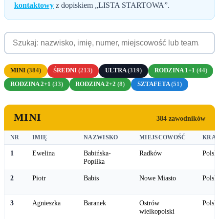
kontaktowy
z dopiskiem „LISTA STARTOWA”.
MINI
(384)
ŚREDNI
(213)
ULTRA
(319)
RODZINA 1+1
(44)
RODZINA 2+1
(33)
RODZINA 2+2
(8)
SZTAFETA
(51)
MINI
384 zawodników
NR
IMIĘ
NAZWISKO
MIEJSCOWOŚĆ
KRA
1
Ewelina
Babińska-
Radków
Polsk
Popiłka
2
Piotr
Babis
Nowe Miasto
Polsk
3
Agnieszka
Baranek
Ostrów
Polsk
wielkopolski