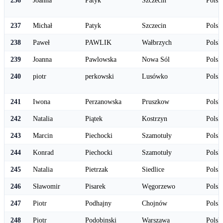
237
Michał
Patyk
Szczecin
Polsk
238
Paweł
PAWLIK
Wałbrzych
Polsk
239
Joanna
Pawlowska
Nowa Sól
Polsk
240
piotr
perkowski
Lusówko
Polsk
241
Iwona
Perzanowska
Pruszkow
Polsk
242
Natalia
Piątek
Kostrzyn
Polsk
243
Marcin
Piechocki
Szamotuły
Polsk
244
Konrad
Piechocki
Szamotuły
Polsk
245
Natalia
Pietrzak
Siedlice
Polsk
246
Sławomir
Pisarek
Węgorzewo
Polsk
247
Piotr
Podhajny
Chojnów
Polsk
248
Piotr
Podobinski
Warszawa
Polsk