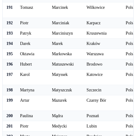
191
Tomasz
Marcinek
Wilkowice
Polsk
192
Piotr
Marciniak
Karpacz
Polsk
193
Patryk
Marciniszyn
Kruszewnia
Polsk
194
Darek
Marek
Kraków
Polsk
195
Oktawia
Markowska
Warszawa
Polsk
196
Hubert
Matuszewski
Brodowo
Polsk
197
Karol
Matyssek
Katowice
Polsk
198
Martyna
Matyszczuk
Szczecin
Polsk
199
Artur
Mazurek
Czarny Bór
Polsk
200
Paulina
Mądra
Poznań
Polsk
201
Piotr
Medycki
Lubin
Polsk