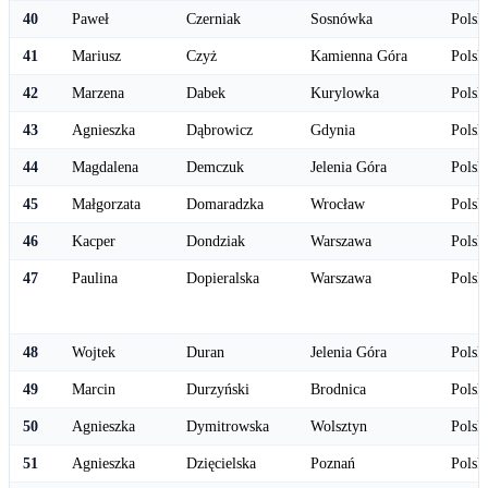
40
Paweł
Czerniak
Sosnówka
Polsk
41
Mariusz
Czyż
Kamienna Góra
Polsk
42
Marzena
Dabek
Kurylowka
Polsk
43
Agnieszka
Dąbrowicz
Gdynia
Polsk
44
Magdalena
Demczuk
Jelenia Góra
Polsk
45
Małgorzata
Domaradzka
Wrocław
Polsk
46
Kacper
Dondziak
Warszawa
Polsk
47
Paulina
Dopieralska
Warszawa
Polsk
48
Wojtek
Duran
Jelenia Góra
Polsk
49
Marcin
Durzyński
Brodnica
Polsk
50
Agnieszka
Dymitrowska
Wolsztyn
Polsk
51
Agnieszka
Dzięcielska
Poznań
Polsk