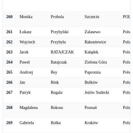
260
Monika
Probola
Szczecin
POL
261
Łukasz
Przybylski
Zalasewo
Polsk
262
Wojciech
Przybyła
Rakoniewice
Polsk
263
Jacek
RATAJCZAK
Kałądek
Polsk
264
Paweł
Ratajczak
Zielona Góra
Polsk
265
Andrzej
Rey
Paprotnia
Polsk
266
Jan
Rink
Bolków
Polsk
267
Patryk
Rogala
Jeżów Sudecki
Polsk
268
Magdalena
Rokosz
Poznań
Polsk
269
Gabriela
Rolka
Kraków
Polsk