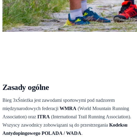
Start
›
Dla uczestników
›
Kontrola antydopingowa
Kontrola antydopingowa
Procedury kontroli antydopingowej zgodne ze standardami WMRA
i ITRA.
Zasady ogólne
Bieg 3xŚnieżka jest zawodami sportowymi pod nadzorem
międzynarodowych federacji
WMRA
(World Mountain Running
Association) oraz
ITRA
(International Trail Running Association).
Wszyscy zawodnicy zobowiązani są do przestrzegania
Kodeksu
Antydopingowego POLADA / WADA
.