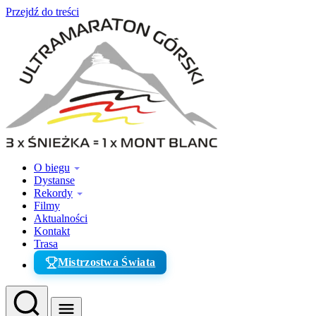
Przejdź do treści
O biegu
Dystanse
Rekordy
Filmy
Aktualności
Kontakt
Trasa
Mistrzostwa Świata