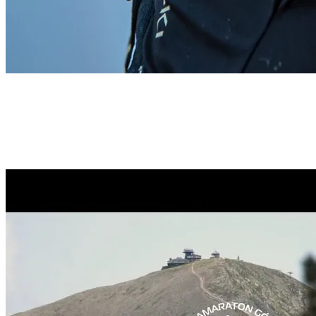
Start
›
Aktualności
Aktualności
Najnowsze wiadomości, relacje z biegów i ogłoszenia organizatora.