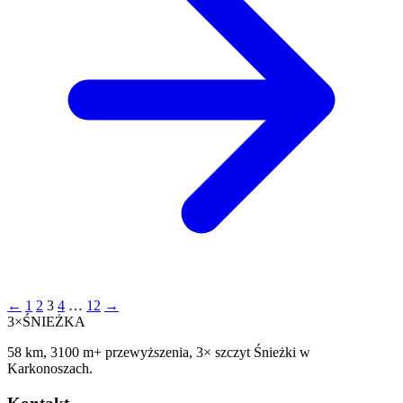
Stronicowanie
←
1
2
3
4
…
12
→
3×
ŚNIEŻKA
wpisów
58 km, 3100 m+ przewyższenia, 3× szczyt Śnieżki w
Karkonoszach.