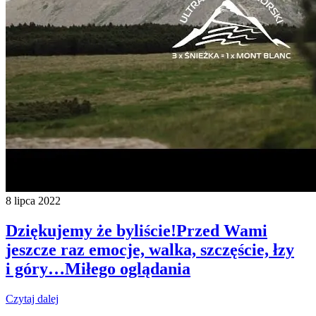
8 lipca 2022
Dziękujemy że byliście!Przed Wami
jeszcze raz emocje, walka, szczęście, łzy
i góry…Miłego oglądania
Czytaj dalej