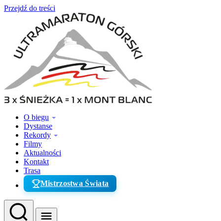
Przejdź do treści
O biegu
Dystanse
Rekordy
Filmy
Aktualności
Kontakt
Trasa
Mistrzostwa Świata